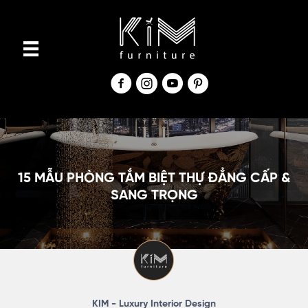
S
k
i
p
t
o
c
o
n
15 MẪU PHÒNG TẮM BIỆT THỰ ĐẲNG CẤP &
t
SANG TRỌNG
e
n
t
KIM - Luxury Interior Design