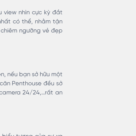
 view nhìn cực kỳ đắt
nhất có thể, nhằm tận
h chiêm ngưỡng vẻ đẹp
ên, nếu bạn sở hữu một
 căn Penthouse đều sở
 camera 24/24,…rất an