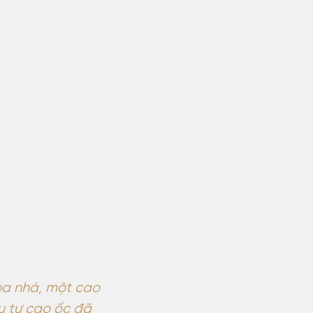
a nhà, một cao
u tư cao ốc đã