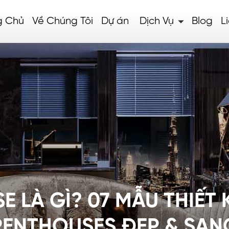
g Chủ
Về Chúng Tôi
Dự án
Dịch Vụ
Blog
L
 LÀ GÌ? 07 MẪU THIẾT
PENTHOUSES ĐẸP & SAN