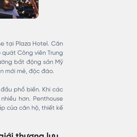
e tại Plaza Hotel. Căn
o quát Công viên Trung
rường bất động sản Mỹ
àn mới mẻ, độc đáo.
 đầu phổ biến. Khi các
 nhiều hơn. Penthouse
ấp của căn hộ, thiết kế
giới thượng lưu