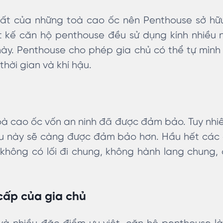
nhất của những toà cao ốc nên Penthouse sở hữu
ết kế căn hộ penthouse
đều sử dụng kính nhiều 
này. Penthouse cho phép gia chủ có thể tự mìn
hời gian và khí hậu.
oà cao ốc vốn an ninh đã được đảm bảo. Tuy nhi
ều này sẽ càng được đảm bảo hơn. Hầu hết các
 không có lối đi chung, không hành lang chung,
cấp của gia chủ