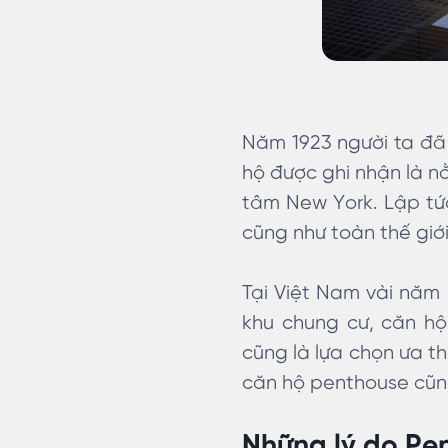
Năm 1923 người ta đã 
hộ được ghi nhận là n
tâm New York. Lập tứ
cũng như toàn thế giớ
Tại Việt Nam vài năm 
khu chung cư, căn hộ
cũng là lựa chọn ưa th
căn hộ penthouse cũng
Những lý do Pen