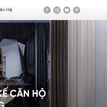
iên Hệ
 KẾ CĂN HỘ
G