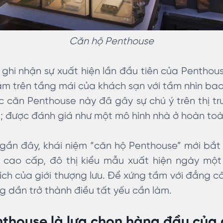
Căn hộ Penthouse
ghi nhận sự xuất hiện lần đầu tiên của Penthous
ằm trên tầng mái của khách sạn với tầm nhìn ba
c căn Penthouse này đã gây sự chú ý trên thị t
i; được đánh giá như một mô hình nhà ở hoàn to
gần đây, khái niệm “căn hộ Penthouse” mới bắt
 cao cấp, đô thị kiểu mẫu xuất hiện ngày một
ích của giới thượng lưu. Để xứng tầm với đẳng c
 dần trở thành điều tất yếu cần làm.
thouse là lựa chọn hàng đầu của 