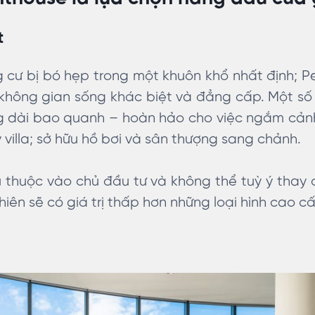
t
 cư bị bó hẹp trong một khuôn khổ nhất định; P
 không gian sống khác biệt và đẳng cấp. Một số
g dài bao quanh – hoàn hảo cho việc ngắm cản
 villa; sở hữu hồ bơi và sân thượng sang chảnh.
 thuộc vào chủ đầu tư và không thể tuỳ ý thay
ên sẽ có giá trị thấp hơn những loại hình cao cấ