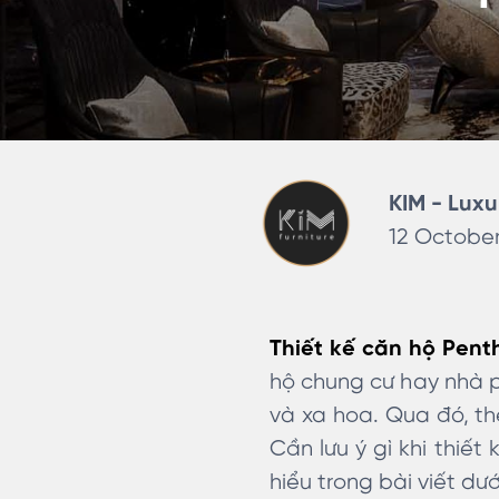
KIM - Luxu
12 October
Thiết kế căn hộ Pent
hộ chung cư hay nhà p
và xa hoa. Qua đó, t
Cần lưu ý gì khi thiế
hiểu trong bài viết dư