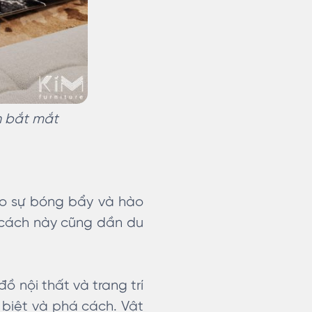
n bắt mắt
ào sự bóng bẩy và hào
 cách này cũng dần du
ồ nội thất và trang trí
 biệt và phá cách. Vật