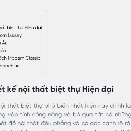
ất biệt thự Hiện đại
ern Luxury
u Âu
iển
cách Modern Classic
 Indochine
t kế nội thất biệt thự Hiện đại
ội thất biệt thự phổ biến nhất hiện nay chính l
rung vào tính công năng và bỏ qua tất cả nhữn
 hết đồ nội thất đều phẳng và có góc cạnh rõ 