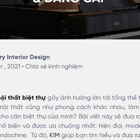
ry Interior Design
 , 2021 •
Chia sẻ kinh nghiệm
ội thất biệt thự
gây ảnh hưởng lớn tới tổng thể t
 nội thất cũng như phong cách khác nhau, là
o căn biệt thự của mình? Bài viết này sẽ đưa 
hổ biến và được ưa chuộng nhất: hiện đại, moder
indochine. Từ đó,
KIM
giúp bạn tìm hiểu và đưa ra