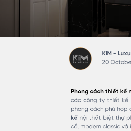
KIM - Luxu
20 October
Phong cách thiết kế n
các công ty thiết kế
phong cách phù hợp ch
kế
nội thất biệt thự p
cổ, modern classic và 