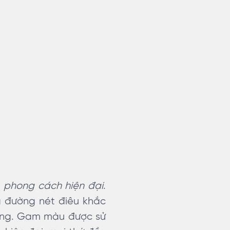
à
phong cách hiện đại
.
g đường nét điêu khắc
ràng. Gam màu được sử