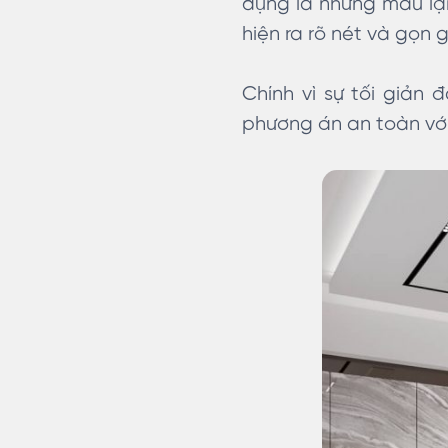
dụng là những màu lạn
hiện ra rõ nét và gọn 
Chính vì sự tối giản 
phương án an toàn với