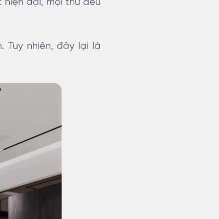
 hiện đại, mọi thứ đều
 Tuy nhiên, đây lại là