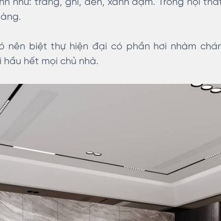
h như: trắng, ghi, đen, xanh đậm. Trong nội thất
gàng.
đó nên biệt thự hiện đại có phần hơi nhàm chán.
 hầu hết mọi chủ nhà.