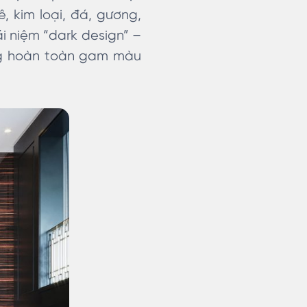
ê, kim loại, đá, gương,
i niệm “dark design” –
ụng hoàn toàn gam màu