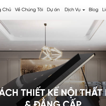
g Chủ
Về Chúng Tôi
Dự án
Dịch Vụ
Blog
L
CH THIẾT KẾ NỘI THẤT 
& ĐẲNG CẤP