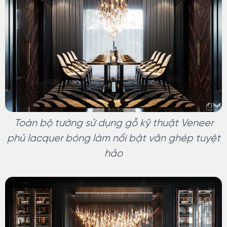
Toàn bộ tường sử dụng gỗ kỹ thuật Veneer
phủ lacquer bóng làm nổi bật vân ghép tuyệt
hảo