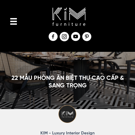
S
k
i
p
t
o
c
o
n
22 MẪU PHÒNG ĂN BIỆT THỰ CAO CẤP &
t
SANG TRỌNG
e
n
t
KIM - Luxury Interior Design