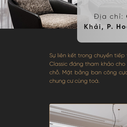
Địa chỉ:
Khải, P. H
Sự liên kết trong chuyển tiế
Classic đáng tham khảo cho 
chỗ. Mặt bằng ban công cực
chung cư cùng toà.