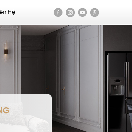
iên Hệ
NG