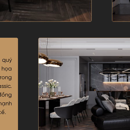
 quý
 họa
trong
sic.
đồng
mạnh
kế.