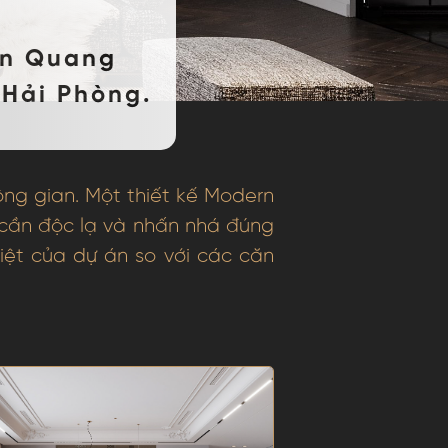
ần Quang
 Hải Phòng.
ông gian. Một thiết kế Modern
 cần độc lạ và nhấn nhá đúng
ệt của dự án so với các căn