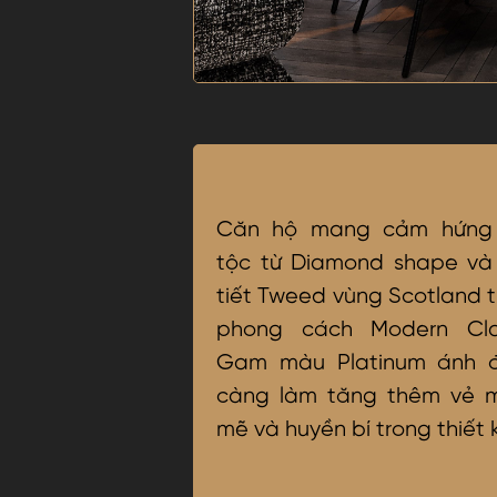
Căn hộ mang cảm hứng
tộc từ Diamond shape và
tiết Tweed vùng Scotland 
phong cách Modern Clas
Gam màu Platinum ánh 
càng làm tăng thêm vẻ 
mẽ và huyền bí trong thiết 