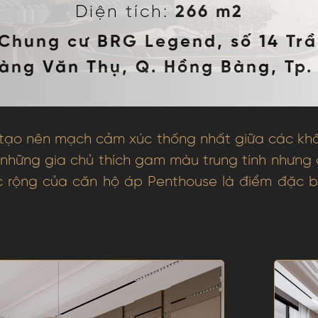
Diện tích:
266 m2
Chung cư BRG Legend, số 14 Tr
oàng Văn Thụ, Q. Hồng Bàng, Tp.
p tạo nên mạch cảm xúc thống nhất giữa các kh
những gia chủ thích gam màu trung tính nhưng
 rộng của căn hộ áp Penthouse là điểm đặc bi