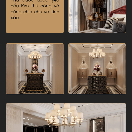
nhà được được yêu
cầu làm thủ công vô
cùng chỉn chu và tinh
xảo.