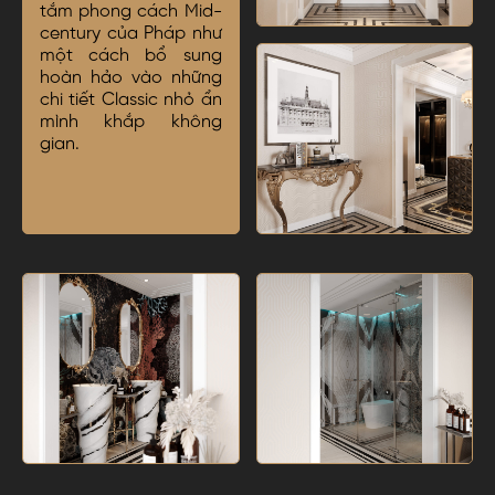
tắm phong cách Mid-
century của Pháp như
một cách bổ sung
hoàn hảo vào những
chi tiết Classic nhỏ ẩn
mình khắp không
gian.