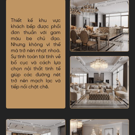
Thiết kế khu vực
khách bếp được phối
đơn thuần với gam
màu be chủ đạo.
Nhưng không vì thế
mà trở nên nhạt nhoà.
Sự tính toán tài tình về
bố cục và cách lựa
chọn nội thất tinh tế
giúp các đường nét
trở nên mạch lạc và
tiếp nối chặt chẽ.