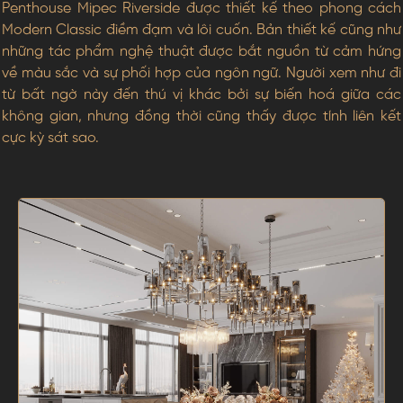
Penthouse Mipec Riverside được thiết kế theo phong cách
Modern Classic điềm đạm và lôi cuốn. Bản thiết kế cũng như
những tác phẩm nghệ thuật được bắt nguồn từ cảm hứng
về màu sắc và sự phối hợp của ngôn ngữ. Người xem như đi
từ bất ngờ này đến thú vị khác bởi sự biến hoá giữa các
không gian, nhưng đồng thời cũng thấy được tính liên kết
cực kỳ sát sao.