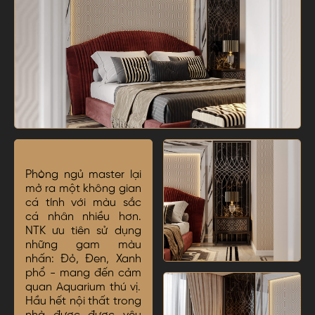
Phòng ngủ master lại
mở ra một không gian
cá tính với màu sắc
cá nhân nhiều hơn.
NTK ưu tiên sử dụng
những gam màu
nhấn: Đỏ, Đen, Xanh
phổ - mang đến cảm
quan Aquarium thú vị.
Hầu hết nội thất trong