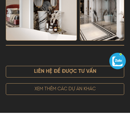
LIÊN HỆ ĐỂ ĐƯỢC TƯ VẤN
XEM THÊM CÁC DỰ ÁN KHÁC