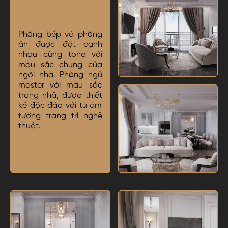
Phòng bếp và phòng
ăn được đặt cạnh
nhau cùng tone với
màu sắc chung của
ngôi nhà. Phòng ngủ
master với màu sắc
trang nhã, được thiết
kế độc đáo với tủ âm
tường trang trí nghệ
thuật.