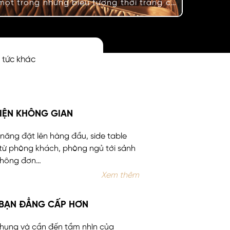
một trong những biểu tượng thời trang có
sức sống lâu bền nhất. Không như rất
nhiều những xu hướng khác, lên xuống và
quay vòng. Animal Printing khẳng định vị
thế bất diệt của mình qua những bộ sưu
n tức khác
tập tung ra thường niên bởi…
HIỆN KHÔNG GIAN
 năng đặt lên hàng đầu, side table
 từ phòng khách, phòng ngủ tới sảnh
 Không đơn…
Xem thêm
 BẠN ĐẲNG CẤP HƠN
chung và cần đến tầm nhìn của