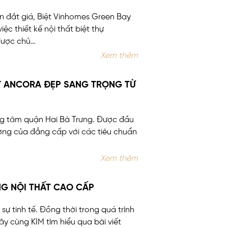
an đắt giá, Biệt Vinhomes Green Bay
iệc thiết kế nội thất biệt thự
được chủ…
Xem thêm
TY ANCORA ĐẸP SANG TRỌNG TỪ
rung tâm quận Hai Bà Trưng. Được đầu
ượng của đẳng cấp với các tiêu chuẩn
Xem thêm
NG NỘI THẤT CAO CẤP
 sự tinh tế. Đồng thời trong quá trình
y cùng KIM tìm hiểu qua bài viết