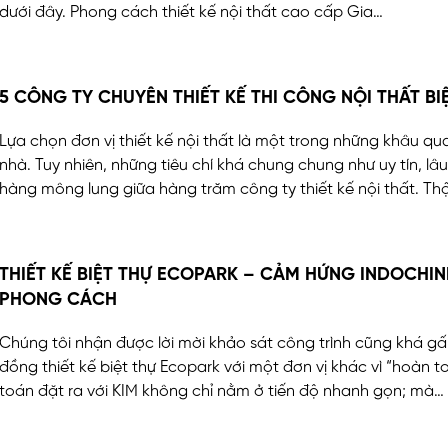
dưới đây. Phong cách thiết kế nội thất cao cấp Gia…
5 CÔNG TY CHUYÊN THIẾT KẾ THI CÔNG NỘI THẤT BI
Lựa chọn đơn vị thiết kế nội thất là một trong những khâu qu
nhà. Tuy nhiên, những tiêu chí khá chung chung như uy tín, l
hàng mông lung giữa hàng trăm công ty thiết kế nội thất. Th
THIẾT KẾ BIỆT THỰ ECOPARK – CẢM HỨNG INDOCHIN
PHONG CÁCH
Chúng tôi nhận được lời mời khảo sát công trình cũng khá gấ
đồng thiết kế biệt thự Ecopark với một đơn vị khác vì “hoàn 
toán đặt ra với KIM không chỉ nằm ở tiến độ nhanh gọn; mà…