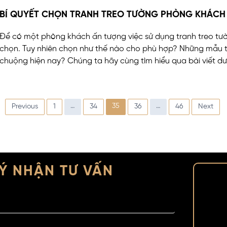
BÍ QUYẾT CHỌN TRANH TREO TƯỜNG PHÒNG KHÁCH 
Để có một phòng khách ấn tượng việc sử dụng tranh treo tườ
chọn. Tuy nhiên chọn như thế nào cho phù hợp? Những mẫu 
chuộng hiện nay? Chúng ta hãy cùng tìm hiểu qua bài viết dư
…
35
…
Previous
1
34
36
46
Next
P
o
s
t
Ý NHẬN TƯ VẤN
s
n
a