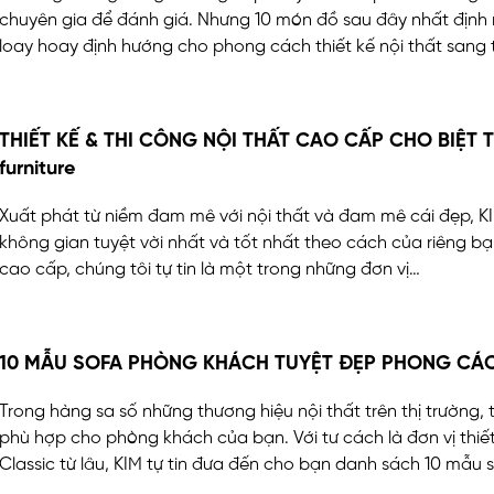
chuyên gia để đánh giá. Nhưng 10 món đồ sau đây nhất định
loay hoay định hướng cho phong cách thiết kế nội thất sang
THIẾT KẾ & THI CÔNG NỘI THẤT CAO CẤP CHO BIỆT
furniture
Xuất phát từ niềm đam mê với nội thất và đam mê cái đẹp, K
không gian tuyệt vời nhất và tốt nhất theo cách của riêng bạ
cao cấp, chúng tôi tự tin là một trong những đơn vị…
10 MẪU SOFA PHÒNG KHÁCH TUYỆT ĐẸP PHONG CÁ
Trong hàng sa số những thương hiệu nội thất trên thị trường
phù hợp cho phòng khách của bạn. Với tư cách là đơn vị thi
Classic từ lâu, KIM tự tin đưa đến cho bạn danh sách 10 mẫu 