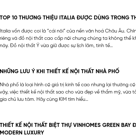
TOP 10 THƯƠNG THIỆU ITALIA ĐƯỢC DÙNG TRONG TH
Italia vốn được coi là “cái nôi” của nền văn hoá Châu Âu. Chín
riêng và đồ nội thất cao cấp nói chung chúng ta không thể 
này. Đồ nội thất Ý vừa giữ được sự lịch lãm, tinh tế…
NHỮNG LƯU Ý KHI THIẾT KẾ NỘI THẤT NHÀ PHỐ
Nhà phố là loại hình có giá trị kinh tế cao nhưng lại thường c
vậy, việc thiết kế nội thất sao cho vừa đẹp về thẩm mỹ, vừa t
gia chủ lưu tâm. Hãy cùng KIM tìm hiểu…
THIẾT KẾ NỘI THẤT BIỆT THỰ VINHOMES GREEN BA
MODERN LUXURY