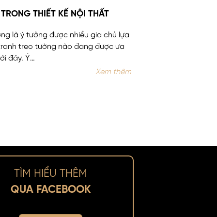
TRONG THIẾT KẾ NỘI THẤT
ng là ý tưởng được nhiều gia chủ lựa
tranh treo tường nào đang được ưa
ới đây. Ý…
Xem thêm
TÌM HIỂU THÊM
QUA FACEBOOK