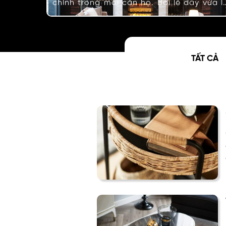
chính trong mỗi căn hộ. Bởi lẽ đây vừa l
nơi tiếp khách, cũng vừa là không gia
sinh hoạt chung của gia đình. Hãy cùn
KIM khám phá các mẫu thiết kế v
nguyên tắc thiết kế nội thất phòng khác
TẤT CẢ
trong bài viết dưới đây. 36+…