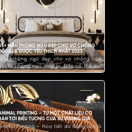
35+ MẪU PHÒNG NGỦ ĐẸP CHO VỢ CHỒNG
TỐI ƯU & ĐƯỢC YÊU THÍCH NHẤT 2023
Mẫu phòng ngủ đẹp cho vợ chồng còn
gọi là phòng ngủ master. Đây có thể coi
là một trong những không gian quan
trọng nhất trong thiết kế nội thất, sau khu
vực khách – bếp. Cùng KIM tìm hiểu về xu
hướng thiết kế mẫu phòng ngủ vợ chồng
cũng như những mẫu…
ANIMAL PRINTING – TỪ MỘT CHẤT LIỆU CƠ
BẢN TỚI BIỂU TƯỢNG CỦA SỰ VƯƠNG GIẢ
Animal Printing – Hoạ tiết da động vật là