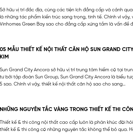
Sở hữu vị trí đắc địa, cùng các tiện ích đẳng cấp và cảnh qu
là những tác phẩm kiến trúc sang trọng, tinh tế. Chính vì vậy, v
Vinhomes Green Bay sao cho đẳng cấp xứng tầm là vấn đề 
05 MẪU THIẾT KẾ NỘI THẤT CĂN HỘ SUN GRAND CI
KIM
Sun Grand City Ancora sở hữu vị trí trung tâm hiếm có tại t
tư bởi tập đoàn Sun Group, Sun Grand City Ancora là biểu t
5 sao. Chính vì vậy, thiết kế nội thất căn hộ sao cho sang…
NHỮNG NGUYÊN TẮC VÀNG TRONG THIẾT KẾ THI CÔ
Thiết kế & thi công nội thất cao cấp luôn là phân khúc đòi hỏi
thiết kế & thi công có những nguyên tắc không thể bỏ qua. Hã