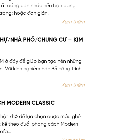
 rất đáng cân nhắc nếu bạn đang
 trọng; hoặc đơn giản…
Xem thêm
 THỰ/NHÀ PHỐ/CHUNG CƯ – KIM
IM ở đây để giúp bạn tạo nên những
n. Với kinh nghiệm hơn 85 công trình
Xem thêm
CH MODERN CLASSIC
, thật khó để lựa chọn được mẫu ghế
ết kế theo đuổi phong cách Modern
sofa…