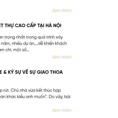
Xem thêm
ỆT THỰ CAO CẤP TẠI HÀ NỘI
an trọng nhất trong quá trình xây
âu năm, nhiều dự án,…dễ khiến khách
ậm chí, một số…
Xem thêm
E & KÝ SỰ VỀ SỰ GIAO THOA
p rút. Chủ nhà vừa kết thúc hợp
toàn khác kiểu anh muốn”. Do vậy, bài
Xem thêm