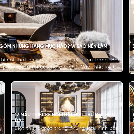
O GỒM NHỮNG HẠNG MỤC NÀO? VÌ SAO NÊN LÀM
ì nội thất chiếm vai trò cực kỳ quan trọng. Bởi
à phương án tối ưu cho gia chủ. Vậy thiết kế thi
ạng mục nào? Vì sao nên…
12 MẪU THIẾT KẾ NỘI THẤT BIỆT THỰ ĐẸP HIỆN
ĐẠI
g
Biệt thự là một trong những loại hình căn