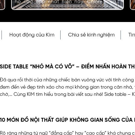
à
hộ cao cấp nhất hiện nay. Chính vì vậy,
n
thiết kế nội thất biệt thự sao cho đẳng
g
cấp, xứng tầm là điều gia chủ rất quan
à
tâm. Hãy cùng KIM khám phá những mẫu
h
thiết kế nội thất biệt thự đẹp và sang
Hoạt động của Kim
Chia sẻ kinh nghiệm
Ti
trọng với…
SIDE TABLE “NHỎ MÀ CÓ VÕ” – ĐIỂM NHẤN HOÀN T
Đã qua rồi thời của những chiếc bàn vuông vức với tính công
đem đến vẻ đẹp tinh xảo cho mọi không gian trong căn nhà,
chờ,… Cùng KIM tìm hiểu trong bài viết sau nhé! Side table –
10 MÓN ĐỒ NỘI THẤT GIÚP KHÔNG GIAN SỐNG CỦA
Rõ ràng những từ ngữ “đẳng cấp” hay “cao cấp” khá chung 