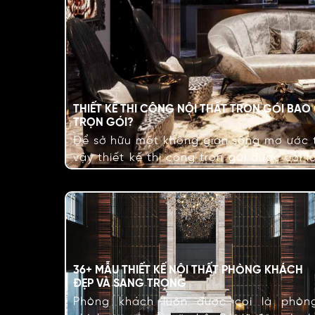
THIẾT KẾ THI CÔNG NỘI THẤT TRỌN GÓI BA
TRỌN GÓI?
Để sở hữu một không gian sống mơ ước th
vậy thiết kế thi công trọn gói được coi l
công nội thất trọn gói bao gồm những h
36+ MẪU THIẾT KẾ NỘI THẤT PHÒNG KHÁCH
ĐẸP VÀ SANG TRỌNG
Phòng khách luôn được coi là phòn