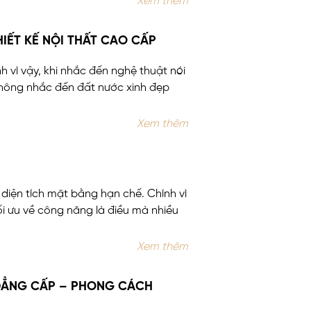
Xem thêm
IẾT KẾ NỘI THẤT CAO CẤP
h vì vậy, khi nhắc đến nghệ thuật nói
không nhắc đến đất nước xinh đẹp
Xem thêm
ó diện tích mặt bằng hạn chế. Chính vì
ối ưu về công năng là điều mà nhiều
Xem thêm
Y ĐẲNG CẤP – PHONG CÁCH