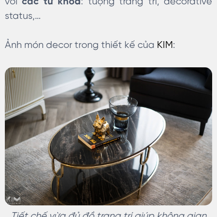
với
các từ khóa
: tượng trang trí, decorative
status,…
Ảnh món decor trong thiết kế của
KIM
:
Tiết chế vừa đủ đồ trang trí giúp không gian