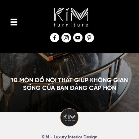
S
k
i
p
t
o
c
o
n
10 MÓN ĐỒ NỘI THẤT GIÚP KHÔNG GIAN
t
SỐNG CỦA BẠN ĐẲNG CẤP HƠN
e
n
t
KIM - Luxury Interior Design