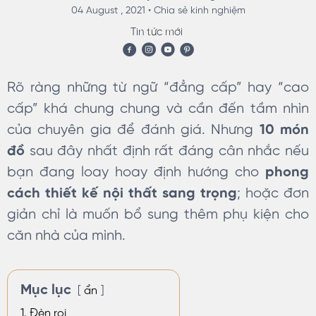
04 August , 2021 •
Chia sẻ kinh nghiệm
Tin tức mới
Rõ ràng những từ ngữ “đẳng cấp” hay “cao
cấp” khá chung chung và cần đến tầm nhìn
của chuyên gia để đánh giá. Nhưng
10 món
đồ
sau đây nhất định rất đáng cân nhắc nếu
bạn đang loay hoay định hướng cho
phong
cách thiết kế nội thất sang trọng
; hoặc đơn
giản chỉ là muốn bổ sung thêm phụ kiện cho
căn nhà của mình.
Mục lục
ẩn
1. Đèn rọi