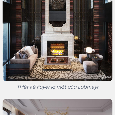
Thiết kế Foyer lạ mắt của Lobmeyr