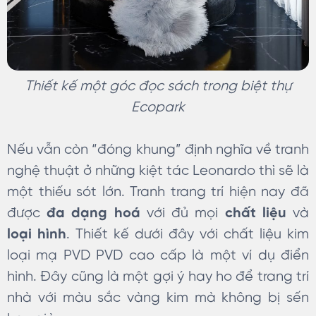
Thiết kế một góc đọc sách trong biệt thự
Ecopark
Nếu vẫn còn “đóng khung” định nghĩa về tranh
nghệ thuật ở những kiệt tác Leonardo thì sẽ là
một thiếu sót lớn. Tranh trang trí hiện nay đã
được
đa dạng hoá
với đủ mọi
chất liệu
và
loại hình
. Thiết kế dưới đây với chất liệu kim
loại mạ PVD PVD cao cấp là một ví dụ điển
hình. Đây cũng là một gợi ý hay ho để trang trí
nhà với màu sắc vàng kim mà không bị sến