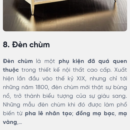
8. Đèn chùm
Đèn chùm
là một
phụ kiện đã quá quen
thuộc
trong thiết kế nội thất cao cấp. Xuất
hiện lần đầu vào thế kỷ XIX, nhưng chỉ tới
những năm 1800, đèn chùm mới thật sự bùng
nổ, trở thành biểu tượng của sự giàu sang.
Những mẫu đèn chùm khi đó được làm phổ
biến từ
pha lê nhân tạo
;
đồng mạ bạc
,
mạ
vàng
,…