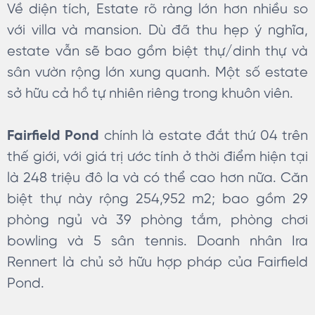
Về diện tích, Estate rõ ràng lớn hơn nhiều so
với villa và mansion. Dù đã thu hẹp ý nghĩa,
estate vẫn sẽ bao gồm biệt thự/dinh thự và
sân vườn rộng lớn xung quanh. Một số estate
sở hữu cả hồ tự nhiên riêng trong khuôn viên.
Fairfield Pond
chính là estate đắt thứ 04 trên
thế giới, với giá trị ước tính ở thời điểm hiện tại
là 248 triệu đô la và có thể cao hơn nữa. Căn
biệt thự này rộng 254,952 m2; bao gồm 29
phòng ngủ và 39 phòng tắm, phòng chơi
bowling và 5 sân tennis. Doanh nhân Ira
Rennert là chủ sở hữu hợp pháp của Fairfield
Pond.