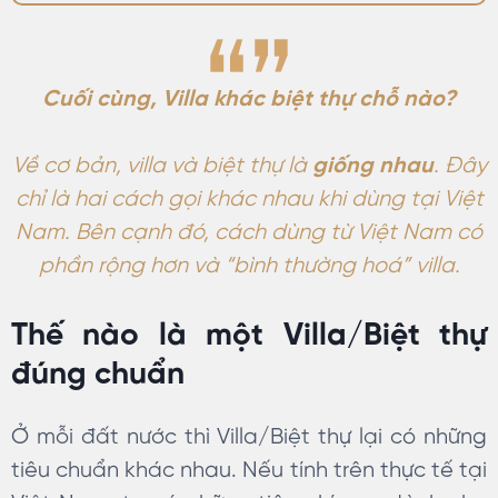
cho tầng lớp quý tộc. Ngày
nay, với sự phát triển của đời
sống xã hội, ngày càng có
nhiều loại hình biệt thự được
Cuối cùng, Villa khác biệt thự chỗ nào?
ra đời. Cùng KIM tìm hiểu về
biệt thự là…
Về cơ bản, villa và biệt thự là
giống nhau
. Đây
chỉ là hai cách gọi khác nhau khi dùng tại Việt
Nam. Bên cạnh đó, cách dùng từ Việt Nam có
phần rộng hơn và “bình thường hoá” villa.
Thế nào là một Villa/Biệt thự
đúng chuẩn
Ở mỗi đất nước thì Villa/Biệt thự lại có những
tiêu chuẩn khác nhau. Nếu tính trên thực tế tại