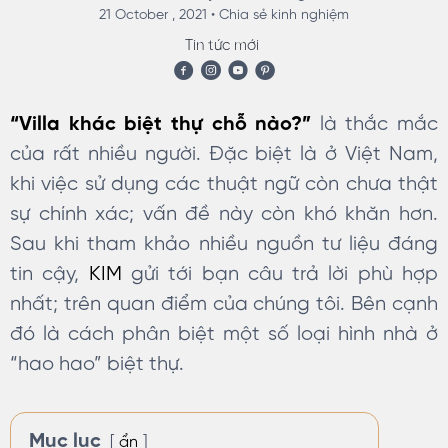
21 October , 2021 •
Chia sẻ kinh nghiệm
Tin tức mới
“Villa khác biệt thự chỗ nào?”
là thắc mắc
của rất nhiều người. Đặc biệt là ở Việt Nam,
khi việc sử dụng các thuật ngữ còn chưa thật
sự chính xác; vấn đề này còn khó khăn hơn.
Sau khi tham khảo nhiều nguồn tư liệu đáng
tin cậy,
KIM
gửi tới bạn câu trả lời phù hợp
nhất; trên quan điểm của chúng tôi. Bên cạnh
đó là cách phân biệt một số loại hình nhà ở
“hao hao” biệt thự.
Mục lục
ẩn