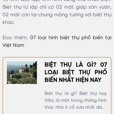
Biệt thự tứ lập chỉ có 02 mặt giáp sân vườn,
02 mặt còn lại chung mảng tường với biệt thự
khác.
Đọc thêm:
07 loại hình biệt thự phổ biến tại
Việt Nam
BIỆT THỰ LÀ GÌ? 07
LOẠI BIỆT THỰ PHỔ
BIẾN NHẤT HIỆN NAY
Biệt thự là gì? Biệt thự hay
Villa, là một trong những hình
thức nhà ở cổ xưa nhất dành