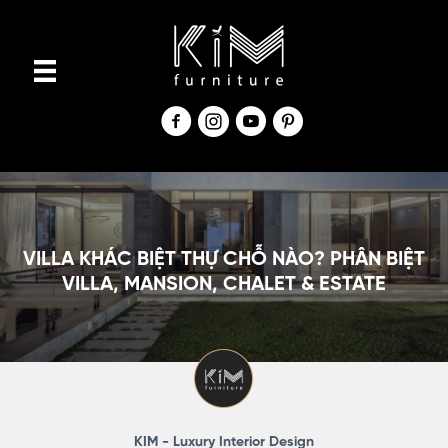
S
k
i
p
t
o
c
o
n
VILLA KHÁC BIỆT THỰ CHỖ NÀO? PHÂN BIỆT
t
VILLA, MANSION, CHALET & ESTATE
e
n
t
KIM - Luxury Interior Design