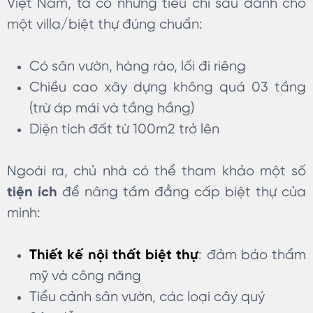
Việt Nam, ta có những tiêu chí sau dành cho
một villa/biệt thự đúng chuẩn:
Có sân vườn, hàng rào, lối đi riêng
Chiều cao xây dựng không quá 03 tầng
(trừ áp mái và tầng hầng)
Diện tích đất từ 100m2 trở lên
Ngoài ra, chủ nhà có thể tham khảo một số
tiện ích
để nâng tầm đẳng cấp biệt thự của
mình:
Thiết kế nội thất biệt thự
: đảm bảo thẩm
mỹ và công năng
Tiểu cảnh sân vườn, các loại cây quý