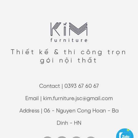
Thiết kế & thi công trọn
gói nội thất
Contact |
0393 67 60 67
Email |
kim.furniture.jsc@gmail.com
Address |
06 - Nguyen Cong Hoan - Ba
Dinh - HN