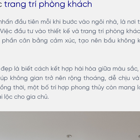
c
trang trí phòng khách
hấn đầu tiên mỗi khi bước vào ngôi nhà, là nơi t
 Việc đầu tư vào thiết kế và trang trí phòng kh
phần cân bằng cảm xúc, tạo nên bầu không kh
 đẹp là biết cách kết hợp hài hòa giữa màu sắc, 
iúp không gian trở nên rộng thoáng, dễ chịu v
ồng thời, một bố trí hợp phong thủy còn mang lạ
 lộc cho gia chủ.