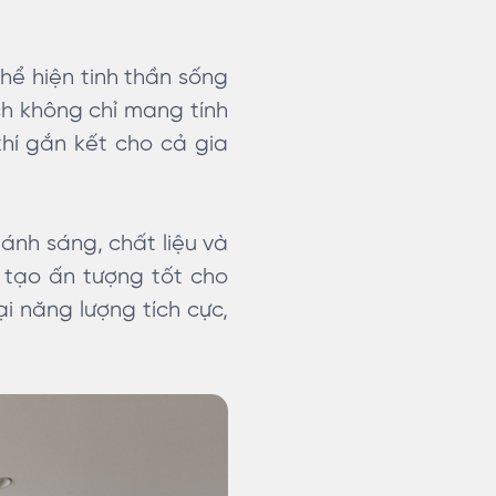
hể hiện tinh thần sống
ách không chỉ mang tính
í gắn kết cho cả gia
ánh sáng, chất liệu và
à tạo ấn tượng tốt cho
i năng lượng tích cực,