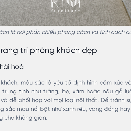
ch là nơi phản chiếu phong cách và tính cách c
trang trí phòng khách đẹp
hài hoà
g khách, màu sắc là yếu tố định hình cảm xúc v
trung tính như trắng, be, xám hoặc nâu gỗ lu
 và dễ phối hợp với mọi loại nội thất. Để tránh 
g sắc màu nổi bật như xanh rêu, vàng đồng hay
ng cho không gian.