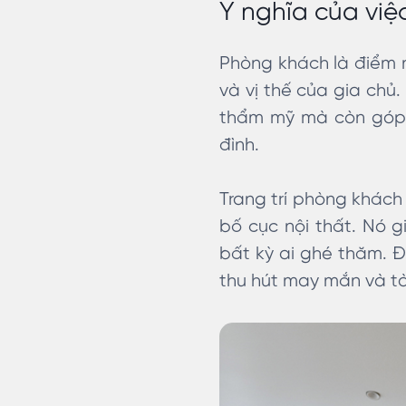
Ý nghĩa của việ
Phòng khách là điểm n
và vị thế của gia chủ.
thẩm mỹ mà còn góp 
đình.
Trang trí phòng khách
bố cục nội thất. Nó g
bất kỳ ai ghé thăm. Đ
thu hút may mắn và tài