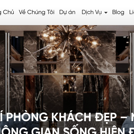
g Chủ
Về Chúng Tôi
Dự án
Dịch Vụ
Blog
L
Í PHÒNG KHÁCH ĐẸP –
ÔNG GIAN SỐNG HIỆN 