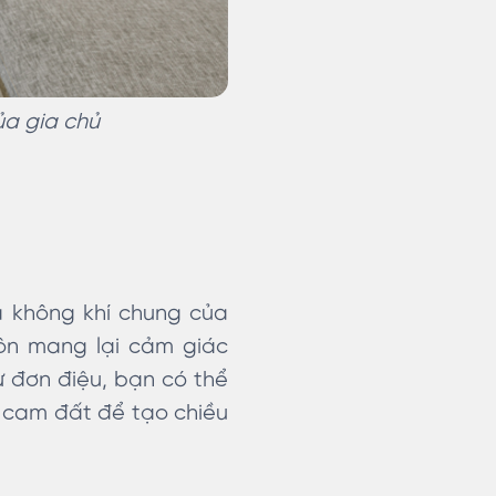
ủa gia chủ
à không khí chung của
ôn mang lại cảm giác
sự đơn điệu, bạn có thể
 cam đất để tạo chiều