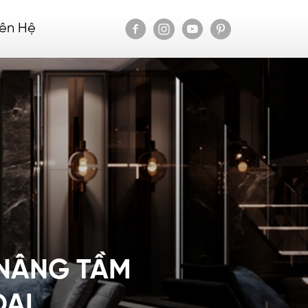
iên Hệ
 NÂNG TẦM
ĐẠI