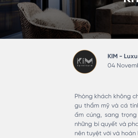
KIM - Luxu
04 Novemb
Phòng khách không chỉ
gu thẩm mỹ và cá tín
ấm cúng, sang trọng 
những bí quyết và pho
nên tuyệt vời và hoàn