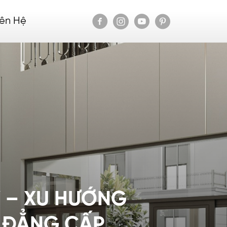
iên Hệ
Y – XU HƯỚNG
 ĐẲNG CẤP