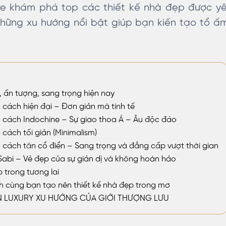
re khám phá top các thiết kế nhà đẹp được yêu
hững xu hướng nổi bật giúp bạn kiến tạo tổ 
, ấn tượng, sang trọng hiện nay
 cách hiện đại – Đơn giản mà tinh tế
 cách Indochine – Sự giao thoa Á – Âu độc đáo
cách tối giản (Minimalism)
 cách tân cổ điển – Sang trọng và đẳng cấp vượt thời gian
Sabi – Vẻ đẹp của sự giản dị và không hoàn hảo
 trong tương lai
h cùng bạn tạo nên thiết kế nhà đẹp trong mơ
LUXURY XU HƯỚNG CỦA GIỚI THƯỢNG LƯU