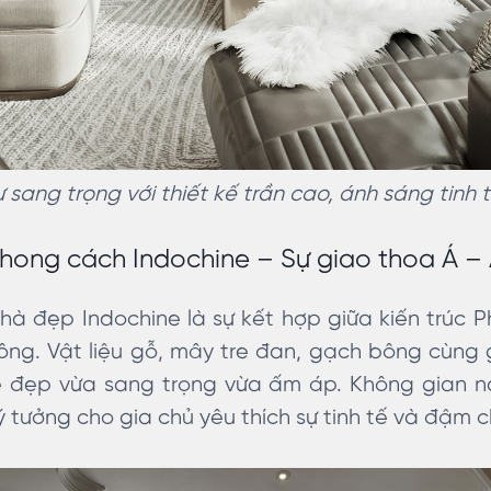
sang trọng với thiết kế trần cao, ánh sáng tinh t
phong cách Indochine – Sự giao thoa Á –
hà đẹp Indochine là sự kết hợp giữa kiến trúc P
ông. Vật liệu gỗ, mây tre đan, gạch bông cùng
 đẹp vừa sang trọng vừa ấm áp. Không gian nà
ý tưởng cho gia chủ yêu thích sự tinh tế và đậm 