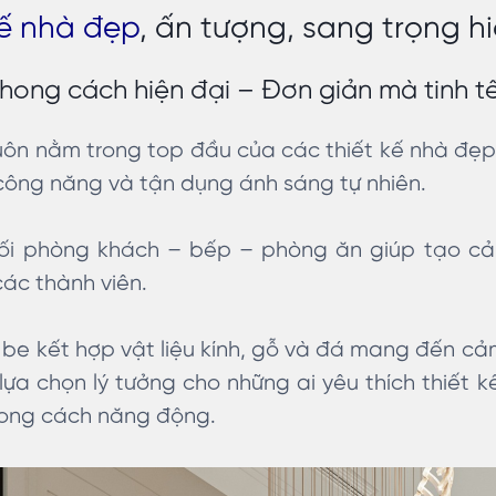
kế nhà đẹp
, ấn tượng, sang trọng h
hong cách hiện đại – Đơn giản mà tinh t
uôn nằm trong top đầu của các thiết kế nhà đẹp 
công năng và tận dụng ánh sáng tự nhiên.
nối phòng khách – bếp – phòng ăn giúp tạo cả
các thành viên.
e kết hợp vật liệu kính, gỗ và đá mang đến cảm
lựa chọn lý tưởng cho những ai yêu thích thiết 
hong cách năng động.