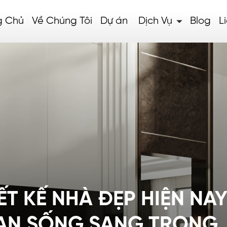
g Chủ
Về Chúng Tôi
Dự án
Dịch Vụ
Blog
L
ẾT KẾ NHÀ ĐẸP HIỆN NA
AN SỐNG SANG TRỌNG,