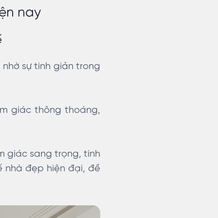
iện nay
ế
nhờ sự tinh giản trong
m giác thông thoáng,
 giác sang trọng, tinh
kế nhà đẹp hiện đại, đề