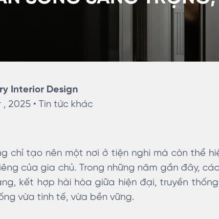
ry Interior Design
 , 2025 •
Tin tức khác
g chỉ tạo nên một nơi ở tiện nghi mà còn thể 
riêng của gia chủ. Trong những năm gần đây, các
, kết hợp hài hòa giữa hiện đại, truyền thống 
ống vừa tinh tế, vừa bền vững.