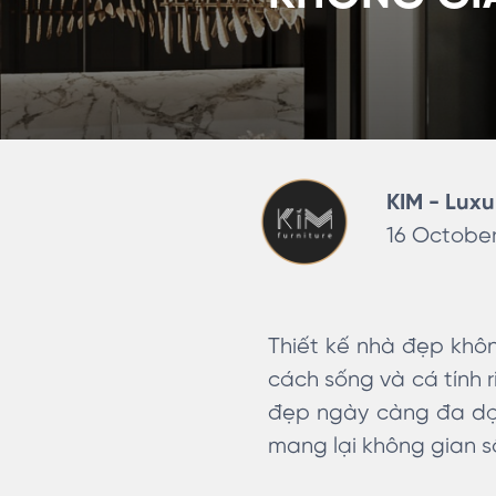
KIM - Luxu
16 October
Thiết kế nhà đẹp khôn
cách sống và cá tính 
đẹp ngày càng đa dạng
mang lại không gian s