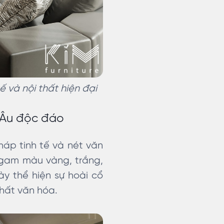
ế và nội thất hiện đại
 Âu độc đáo
háp tinh tế và nét văn
 gam màu vàng, trắng,
y thể hiện sự hoài cổ
chất văn hóa.