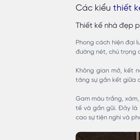
Các kiểu
thiết 
Thiết kế nhà đẹp p
Phong cách hiện đại l
đường nét, chú trọng 
Không gian mở, kết 
tăng sự gắn kết giữa 
Gam màu trắng, xám, b
tế và gần gũi. Đây là 
cao sự tiện nghi và p