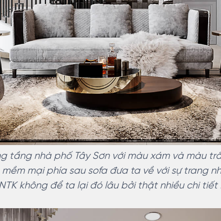
g tầng nhà phố Tây Sơn với màu xám và màu trắ
mềm mại phía sau sofa đưa ta về với sự trang n
TK không để ta lại đó lâu bởi thật nhiều chi tiết