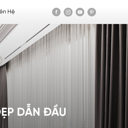
iên Hệ
ẸP DẪN ĐẦU