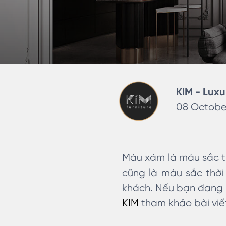
KIM - Luxu
08 October
Màu xám là màu sắc tr
cũng là màu sắc thời
khách. Nếu bạn đang c
KIM
tham khảo bài viết