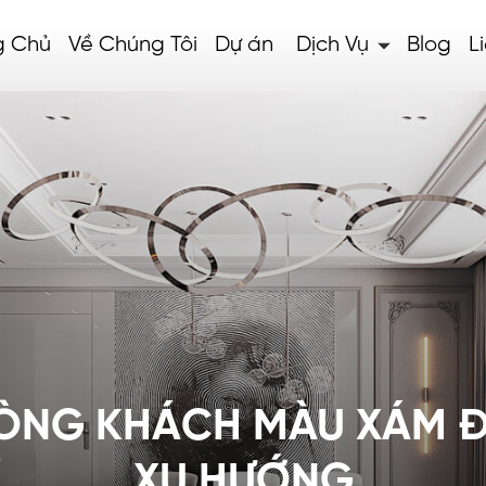
g Chủ
Về Chúng Tôi
Dự án
Dịch Vụ
Blog
L
HÒNG KHÁCH MÀU XÁM Đ
XU HƯỚNG