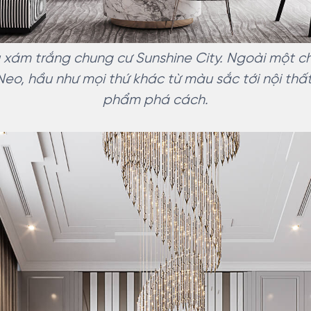
xám trắng chung cư Sunshine City. Ngoài một ch
o, hầu như mọi thứ khác từ màu sắc tới nội thất
phẩm phá cách.