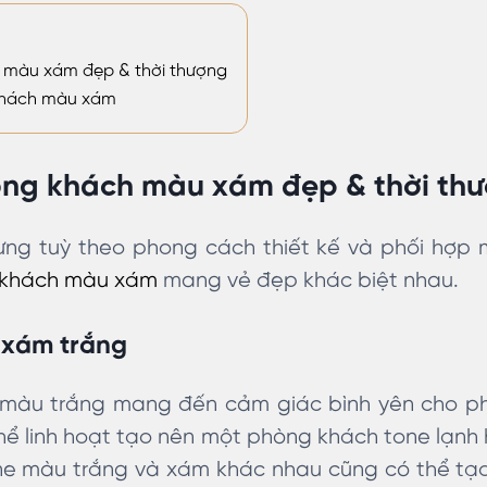
màu xám đẹp & thời thượng
 khách màu xám
ng khách màu xám đẹp & thời th
ng tuỳ theo phong cách thiết kế và phối hợp
khách màu xám
mang vẻ đẹp khác biệt nhau.
 xám trắng
 màu trắng mang đến cảm giác bình yên cho ph
hể linh hoạt tạo nên một phòng khách tone lạnh
ne màu trắng và xám khác nhau cũng có thể t