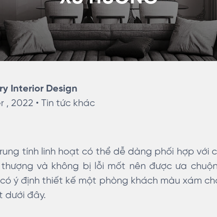
ry Interior Design
 , 2022 •
Tin tức khác
ung tính linh hoạt có thể dễ dàng phối hợp với
 thượng và không bị lỗi mốt nên được ưa chu
ó ý định thiết kế một phòng khách màu xám cho
 dưới đây.