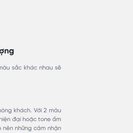
ượng
 màu sắc khác nhau sẽ
òng khách. Với 2 màu
 hiện đại hoặc tone ấm
ạo nên những cảm nhận