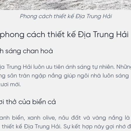
Phong cách thiết kế Địa Trung Hải
 phong cách thiết kế Địa Trung Hải
h sáng chan hoà
ịa Trung Hải luôn ưu tiên ánh sáng tự nhiên. Nhữ
g sân tràn ngập nắng giúp ngôi nhà luôn sáng 
tươi mới.
 thở của biển cả
xanh biển, xanh olive, nâu đất và vàng nắng 
thiết kế Địa Trung Hải. Sự kết hợp này gợi nhớ đ