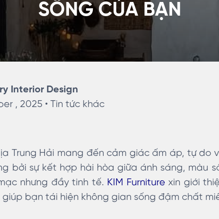
SỐNG CỦA BẠN
ry Interior Design
er , 2025 •
Tin tức khác
ịa Trung Hải mang đến cảm giác ấm áp, tự do v
ng bởi sự kết hợp hài hòa giữa ánh sáng, màu sắc
mạc nhưng đầy tinh tế.
KIM Furniture
xin giới th
ế, giúp bạn tái hiện không gian sống đậm chất mi