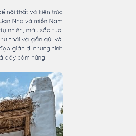
ế nội thất và kiến trúc
y Ban Nha và miền Nam
 tự nhiên, màu sắc tươi
ư thái và gần gũi với
 đẹp giản dị nhưng tinh
và đầy cảm hứng.