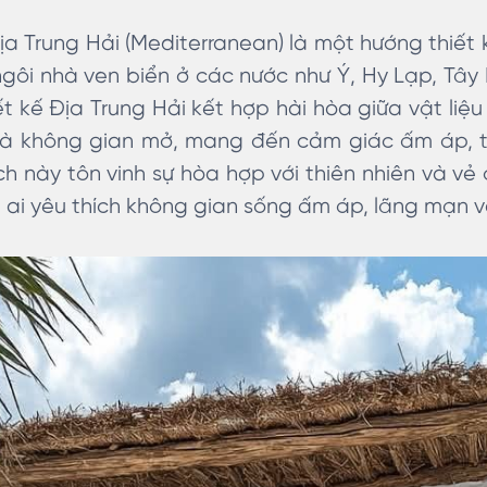
a Trung Hải (Mediterranean) là một hướng thiết k
ngôi nhà ven biển ở các nước như Ý, Hy Lạp, Tâ
 kế Địa Trung Hải kết hợp hài hòa giữa vật liệu
à không gian mở, mang đến cảm giác ấm áp, th
h này tôn vinh sự hòa hợp với thiên nhiên và vẻ
 ai yêu thích không gian sống ấm áp, lãng mạn 