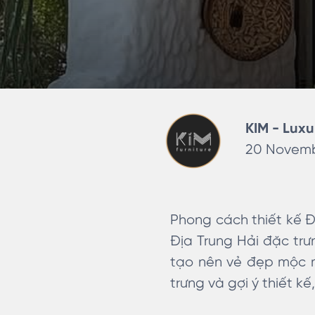
KIM - Luxu
20 Novemb
Phong cách thiết kế Đ
Địa Trung Hải đặc trư
tạo nên vẻ đẹp mộc 
trưng và gợi ý thiết k