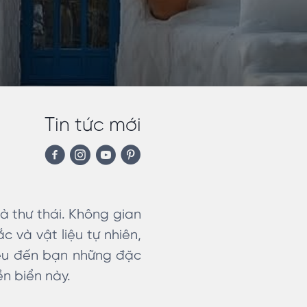
Tin tức mới
à thư thái. Không gian
 và vật liệu tự nhiên,
iệu đến bạn những đặc
ền biển này.