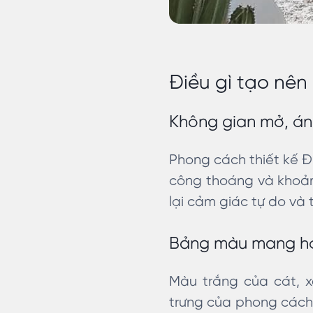
Điều gì tạo nên
Không gian mở, án
Phong cách thiết kế Đ
công thoáng và khoản
lại cảm giác tự do và 
Bảng màu mang hơi
Màu trắng của cát, 
trưng của phong cách 