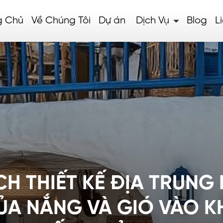
g Chủ
Về Chúng Tôi
Dự án
Dịch Vụ
Blog
L
H THIẾT KẾ ĐỊA TRUNG 
ỦA NẮNG VÀ GIÓ VÀO 