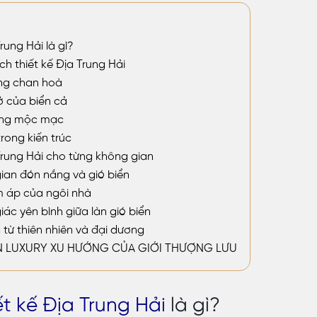
rung Hải là gì?
h thiết kế Địa Trung Hải
ng chan hoà
 của biển cả
công mộc mạc
ong kiến trúc
Trung Hải cho từng không gian
ian đón nắng và gió biển
m áp của ngôi nhà
ác yên bình giữa làn gió biển
ừ thiên nhiên và đại dương
LUXURY XU HƯỚNG CỦA GIỚI THƯỢNG LƯU
t kế Địa Trung Hải
là gì?