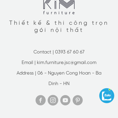
Thiết kế & thi công trọn
gói nội thất
Contact |
0393 67 60 67
Email |
kim.furniture.jsc@gmail.com
Address |
06 - Nguyen Cong Hoan - Ba
Dinh - HN