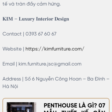
tế và tràn đầy cảm hứng.
𝐊𝐈𝐌 – 𝐋𝐮𝐱𝐮𝐫𝐲 𝐈𝐧𝐭𝐞𝐫𝐢𝐨𝐫 𝐃𝐞𝐬𝐢𝐠𝐧
Contact | 0393 67 60 67
Website |
https://kimfurniture.com/
Email |
kim.furniture.jsc@gmail.com
Address | Số 6 Nguyễn Công Hoan – Ba Đình –
Hà Nội
PENTHOUSE LÀ GÌ? 07