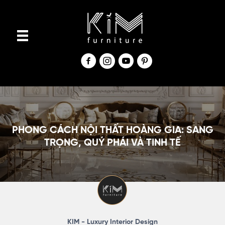
S
k
i
p
t
o
c
o
n
PHONG CÁCH NỘI THẤT HOÀNG GIA: SANG
t
TRỌNG, QUÝ PHÁI VÀ TINH TẾ
e
n
t
KIM - Luxury Interior Design