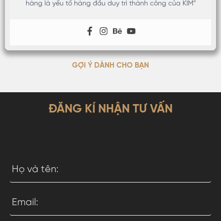
hàng là yếu tố hàng đầu duy trì thành công của KIM”
GỢI Ý DÀNH CHO BẠN
ĐĂNG KÍ NHẬN TƯ VẤN