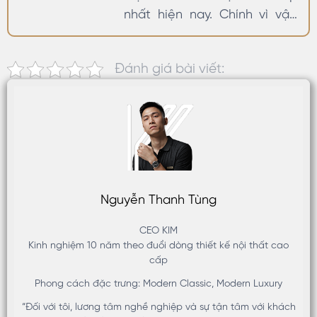
nhất hiện nay. Chính vì vậy,
thiết kế nội thất biệt thự sao
cho đẳng cấp, xứng tầm là
Đánh giá bài viết:
điều gia chủ rất quan tâm.
Hãy cùng KIM khám phá
những mẫu thiết kế nội thất
biệt thự đẹp và sang trọng
với…
Nguyễn Thanh Tùng
CEO KIM
Kinh nghiệm 10 năm theo đuổi dòng thiết kế nội thất cao
cấp
Phong cách đặc trưng: Modern Classic, Modern Luxury
“Đối với tôi, lương tâm nghề nghiệp và sự tận tâm với khách