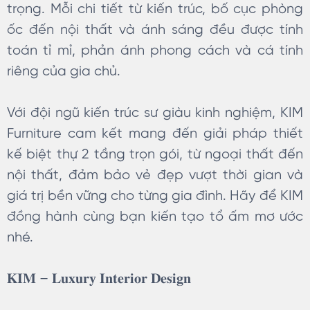
trọng. Mỗi chi tiết từ kiến trúc, bố cục phòng
ốc đến nội thất và ánh sáng đều được tính
toán tỉ mỉ, phản ánh phong cách và cá tính
riêng của gia chủ.
Với đội ngũ kiến trúc sư giàu kinh nghiệm, KIM
Furniture cam kết mang đến giải pháp thiết
kế biệt thự 2 tầng trọn gói, từ ngoại thất đến
nội thất, đảm bảo vẻ đẹp vượt thời gian và
giá trị bền vững cho từng gia đình. Hãy để KIM
đồng hành cùng bạn kiến tạo tổ ấm mơ ước
nhé.
𝐊𝐈𝐌
–
𝐋𝐮𝐱𝐮𝐫𝐲
𝐈𝐧𝐭𝐞𝐫𝐢𝐨𝐫
𝐃𝐞𝐬𝐢𝐠𝐧