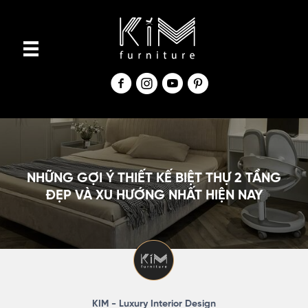
S
k
i
p
t
o
c
o
n
NHỮNG GỢI Ý THIẾT KẾ BIỆT THỰ 2 TẦNG
t
ĐẸP VÀ XU HƯỚNG NHẤT HIỆN NAY
e
n
t
KIM - Luxury Interior Design