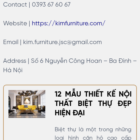
Contact | 0393 67 60 67
Website |
https://kimfurniture.com/
Email |
kim.furniture.jsc@gmail.com
Address | Số 6 Nguyễn Công Hoan – Ba Đình –
Hà Nội
12 MẪU THIẾT KẾ NỘI
THẤT BIỆT THỰ ĐẸP
HIỆN ĐẠI
Biệt thự là một trong những
loại hình căn hộ cao cấp