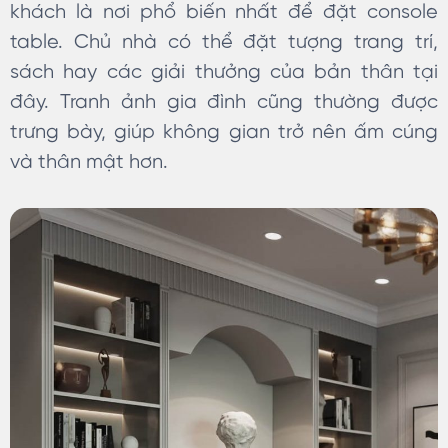
khách là nơi phổ biến nhất để đặt console
table. Chủ nhà có thể đặt tượng trang trí,
sách hay các giải thưởng của bản thân tại
đây. Tranh ảnh gia đình cũng thường được
trưng bày, giúp không gian trở nên ấm cúng
và thân mật hơn.