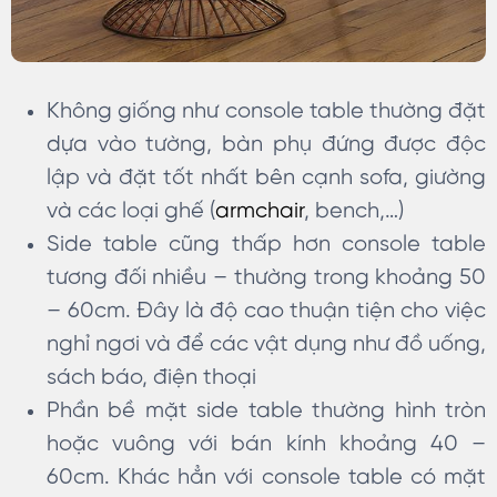
Không giống như console table thường đặt
dựa vào tường, bàn phụ đứng được độc
lập và đặt tốt nhất bên cạnh sofa, giường
và các loại ghế (
armchair
, bench,…)
Side table cũng thấp hơn console table
tương đối nhiều – thường trong khoảng 50
– 60cm. Đây là độ cao thuận tiện cho việc
nghỉ ngơi và để các vật dụng như đồ uống,
sách báo, điện thoại
Phần bề mặt side table thường hình tròn
hoặc vuông với bán kính khoảng 40 –
60cm. Khác hẳn với console table có mặt