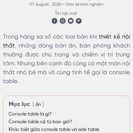
07 August , 2020 •
Chia sẻ kinh nghiệm
Tin tức mới
Trong hàng sa số các loại bàn khi
thiết kế nội
thất
, những dòng bàn ăn, bàn phòng khách
thường được chú trọng và chiếm vị trí trung
tâm. Nhưng bên cạnh đó cũng có một món nội
thất nhỏ bé mà vô cùng tinh tế gọi là console
table.
Mục lục
ẩn
Console table là gì?
Console table có từ bao giờ?
Khác biệt giữa console table và side table