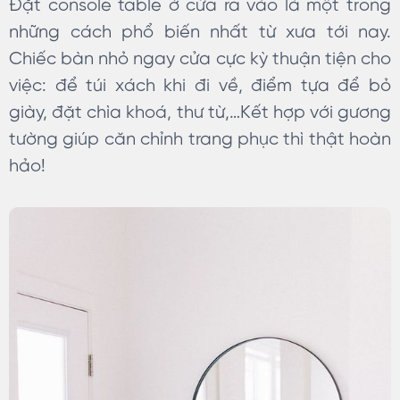
Đặt console table ở cửa ra vào là một trong
những cách phổ biến nhất từ xưa tới nay.
Chiếc bàn nhỏ ngay cửa cực kỳ thuận tiện cho
việc: để túi xách khi đi về, điểm tựa để bỏ
giày, đặt chìa khoá, thư từ,…Kết hợp với gương
tường giúp căn chỉnh trang phục thì thật hoàn
hảo!