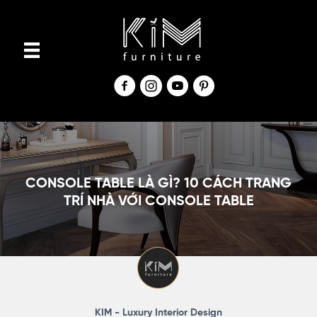
S
k
i
p
t
o
c
o
n
CONSOLE TABLE LÀ GÌ? 10 CÁCH TRANG
t
TRÍ NHÀ VỚI CONSOLE TABLE
e
n
t
KIM - Luxury Interior Design