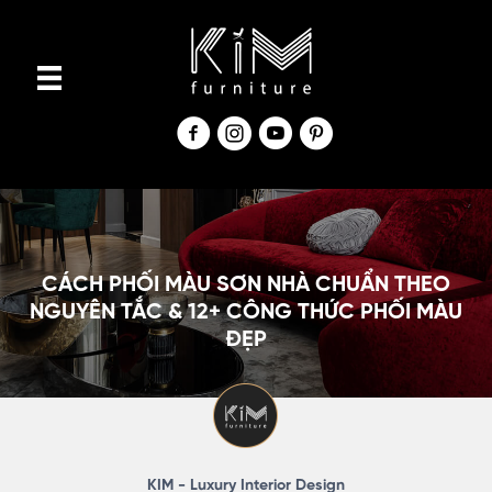
S
k
i
p
t
o
c
o
n
CÁCH PHỐI MÀU SƠN NHÀ CHUẨN THEO
t
NGUYÊN TẮC & 12+ CÔNG THỨC PHỐI MÀU
ĐẸP
e
n
t
KIM - Luxury Interior Design