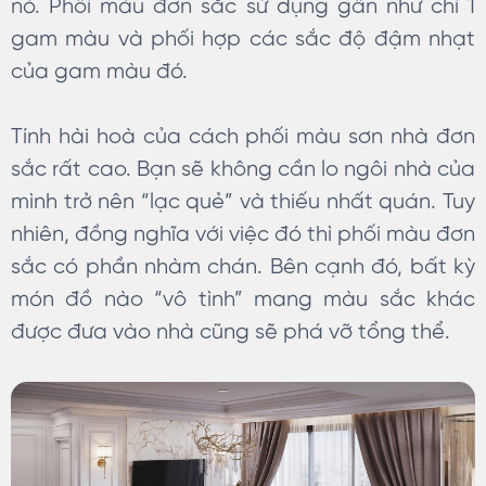
nó. Phối màu đơn sắc sử dụng gần như chỉ 1
gam màu và phối hợp các sắc độ đậm nhạt
của gam màu đó.
Tính hài hoà của cách phối màu sơn nhà đơn
sắc rất cao. Bạn sẽ không cần lo ngôi nhà của
mình trở nên “lạc quẻ” và thiếu nhất quán. Tuy
nhiên, đồng nghĩa với việc đó thì phối màu đơn
sắc có phần nhàm chán. Bên cạnh đó, bất kỳ
món đồ nào “vô tình” mang màu sắc khác
được đưa vào nhà cũng sẽ phá vỡ tổng thể.