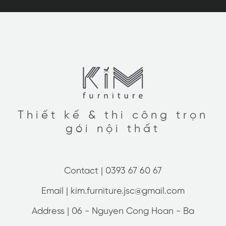
Thiết kế & thi công trọn
gói nội thất
Contact |
0393 67 60 67
Email |
kim.furniture.jsc@gmail.com
Address |
06 - Nguyen Cong Hoan - Ba