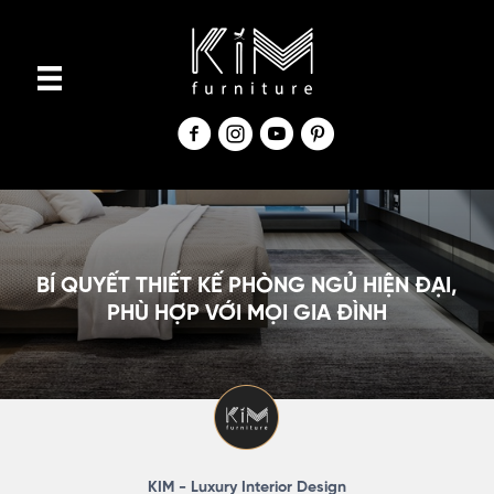
S
k
i
p
t
o
c
o
n
BÍ QUYẾT THIẾT KẾ PHÒNG NGỦ HIỆN ĐẠI,
t
PHÙ HỢP VỚI MỌI GIA ĐÌNH
e
n
t
KIM - Luxury Interior Design