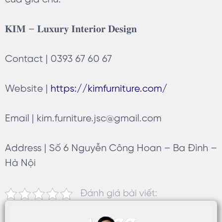
𝐊𝐈𝐌 – 𝐋𝐮𝐱𝐮𝐫𝐲 𝐈𝐧𝐭𝐞𝐫𝐢𝐨𝐫 𝐃𝐞𝐬𝐢𝐠𝐧
Contact | 0393 67 60 67
Website |
https://kimfurniture.com/
Email |
kim.furniture.jsc@gmail.com
Address | Số 6 Nguyễn Công Hoan – Ba Đình –
Hà Nội
Đánh giá bài viết: