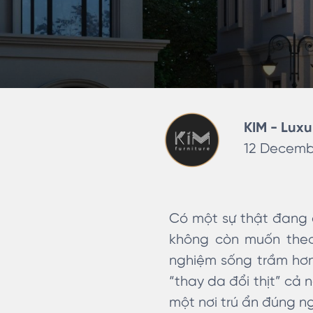
KIM - Luxu
12 Decembe
Có một sự thật đang di
không còn muốn theo 
nghiệm sống trầm hơn,
“thay da đổi thịt” cả 
một nơi trú ẩn đúng n