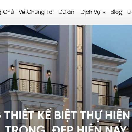
g Chủ
Về Chúng Tôi
Dự án
Dịch Vụ
Blog
L
THIẾT KẾ BIỆT THỰ HIỆN
TRỌNG, ĐẸP HIỆN NAY