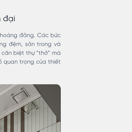
n đại
 thoáng đãng. Các bức
oảng đệm, sân trong và
căn biệt thự “thở” mà
tố quan trọng của thiết