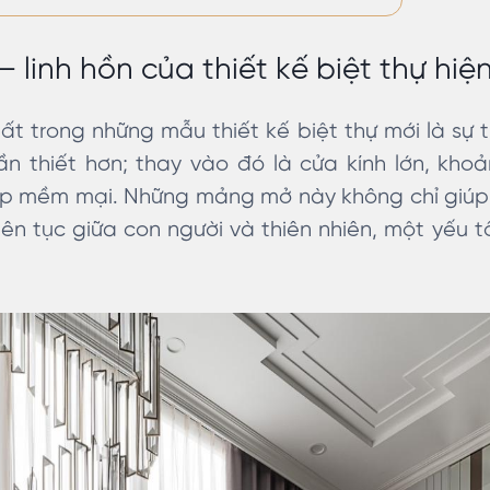
linh hồn của thiết kế biệt thự hiệ
ất trong những mẫu thiết kế biệt thự mới là sự
cần thiết hơn; thay vào đó là cửa kính lớn, kh
ếp mềm mại. Những mảng mở này không chỉ giúp 
liên tục giữa con người và thiên nhiên, một yếu 