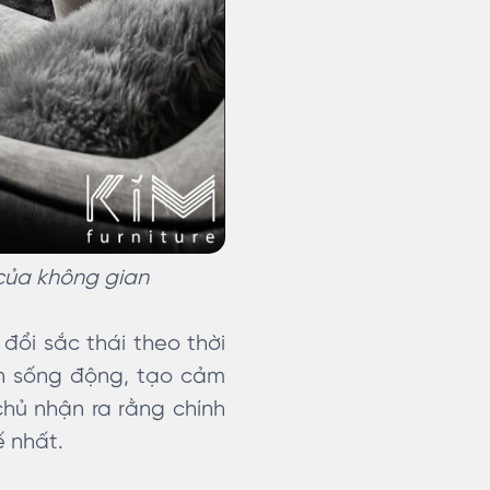
 của không gian
 đổi sắc thái theo thời
ên sống động, tạo cảm
chủ nhận ra rằng chính
ế nhất.