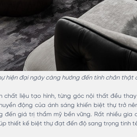
thự hiện đại ngày càng hướng đến tính chân thật
 chất liệu tạo hình, từng góc nội thất đều thay
chuyển động của ánh sáng khiến biệt thự trở n
 đến giá trị thẩm mỹ bền vững. Rất nhiều gia 
úp thiết kế biệt thự đạt đến độ sang trọng tinh t