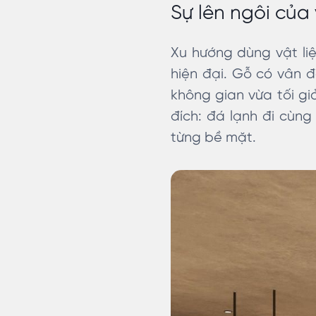
Sự lên ngôi của
Xu hướng dùng vật liệ
hiện đại. Gỗ có vân đ
không gian vừa tối gi
đích: đá lạnh đi cùng
từng bề mặt.