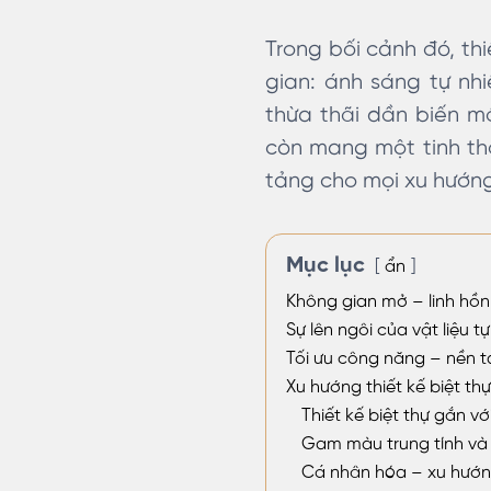
Trong bối cảnh đó, th
gian: ánh sáng tự nhi
thừa thãi dần biến mấ
còn mang một tinh thầ
tảng cho mọi xu hướng
Mục lục
ẩn
Không gian mở – linh hồn 
Sự lên ngôi của vật liệu 
Tối ưu công năng – nền tả
Xu hướng thiết kế biệt th
Thiết kế biệt thự gắn v
Gam màu trung tính và 
Cá nhân hóa – xu hướng