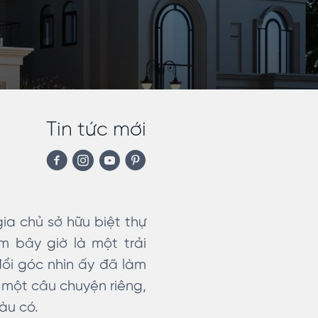
Tin tức mới
gia chủ sở hữu biệt thự
m bây giờ là một trải
đổi góc nhìn ấy đã làm
h một câu chuyện riêng,
àu có.