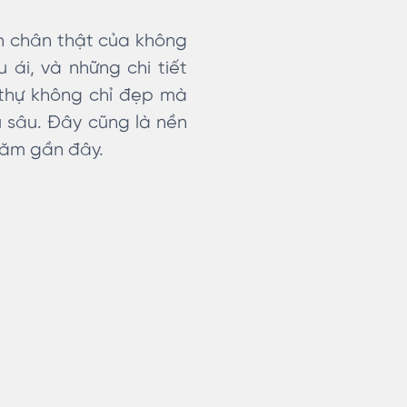
nh chân thật của không
 ái, và những chi tiết
t thự không chỉ đẹp mà
u sâu. Đây cũng là nền
năm gần đây.