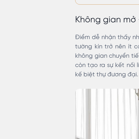
Không gian mở – 
Điểm dễ nhận thấy nh
tường kín trở nên ít 
không gian chuyển ti
còn tạo ra sự kết nối 
kế biệt thự đương đại.