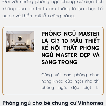
Đối với những phòng ngủ chung cư diện tích
không quá lớn thì tủ âm tường là lựa chọn tối
ưu cả về thẩm mỹ lẫn công năng.
PHÒNG NGỦ MASTER
LÀ GÌ? 10 MẪU THIẾT
KẾ NỘI THẤT PHÒNG
NGỦ MASTER ĐẸP VÀ
SANG TRỌNG
Cùng với các phòng chức
năng khác của ngôi nhà thì
phòng ngủ, đặc biệt là
phòng ngủ master là không
gian được gia chủ rất quan
Phòng ngủ cho bé chung cư Vinhomes