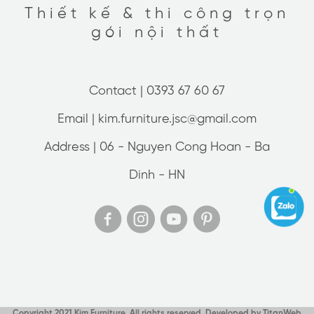
Thiết kế & thi công trọn
gói nội thất
Contact |
0393 67 60 67
Email |
kim.furniture.jsc@gmail.com
Address |
06 - Nguyen Cong Hoan - Ba
Dinh - HN
Copyright 2021 Kim Furniture. All rights reserved. Developed by
TitanWeb