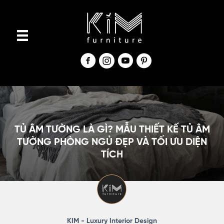
S
k
i
p
t
o
c
o
n
TỦ ÂM TƯỜNG LÀ GÌ? MẪU THIẾT KẾ TỦ ÂM
t
TƯỜNG PHÒNG NGỦ ĐẸP VÀ TỐI ƯU DIỆN
TÍCH
e
n
t
KIM - Luxury Interior Design