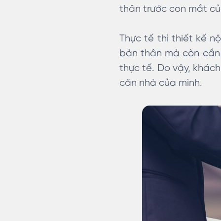
thân trước con mắt c
Thực tế thì thiết kế n
bản thân mà còn cần 
thực tế. Do vậy, khác
căn nhà của mình.