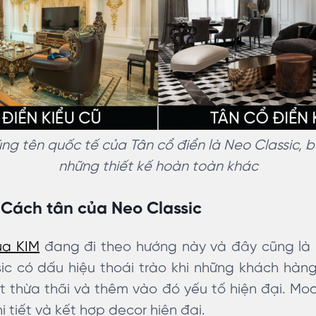
ng tên quốc tế của Tân cổ điển là Neo Classic, 
những thiết kế hoàn toàn khác
 Cách tân của Neo Classic
ủa KIM
đang đi theo hướng này và đây cũng là 
ic có dấu hiệu thoái trào khi những khách hà
t thừa thãi và thêm vào đó yếu tố hiện đại. Mod
hi tiết và kết hợp decor hiện đại.