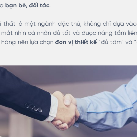
ủa
bạn bè, đối tác
.
ội thất là một ngành đặc thù, không chỉ dựa vào
mắt nhìn cá nhân đủ tốt và được nâng tầm liên
h hàng nên lựa chọn
đơn vị thiết kế
“đủ tâm” và “