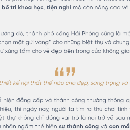
c
bố trí khoa học
,
tiện nghi
mà còn nâng cao vẻ
ướng đó, thành phố cảng Hải Phòng cũng là mộ
chọn mặt gửi vàng” cho những biệt thự và chun
 tư xứng tầm cho vẻ đẹp bên trong của không gia
 thiết kế nội thất thế nào cho đẹp, sang trọng v
hể hiện đẳng cấp và thành công thường thông qu
ệu, thì ngày nay, người ta tìm ra thú chơi tinh
t thự không chỉ đóng vai trò là nơi trở về sa
ủ nhân ngầm thể hiện
sự thành công
và
con mắ