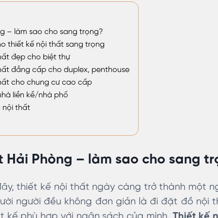
òng – làm sao cho sang trọng?
 thiết kế nội thất sang trọng
hất đẹp cho biệt thự
thất đẳng cấp cho duplex, penthouse
thất cho chung cư cao cấp
nhà liền kề/nhà phố
 nội thất
ất Hải Phòng – làm sao cho sang t
 đây, thiết kế nội thất ngày càng trở thành một 
ời người đều không đơn giản là đi đặt đồ nội 
iết kế phù hợp với ngân sách của mình.
Thiết kế n