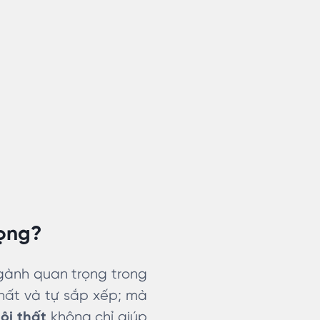
rọng?
ngành quan trọng trong
thất và tự sắp xếp; mà
ội thất
không chỉ giúp