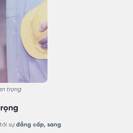
an trọng
trọng
tới sự
đẳng cấp, sang