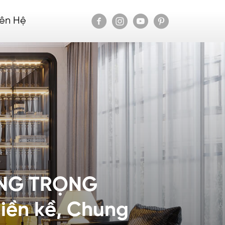
iên Hệ
ANG TRỌNG
iền kề, Chung