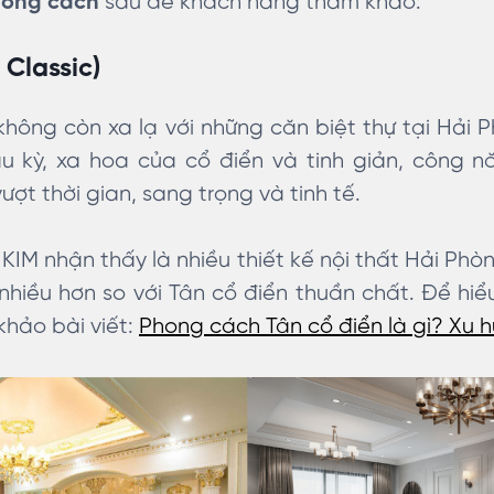
hong cách
sau để khách hàng tham khảo:
 Classic)
hông còn xa lạ với những căn biệt thự tại Hải 
ầu kỳ, xa hoa của cổ điển và tinh giản, công n
ợt thời gian, sang trọng và tinh tế.
 KIM nhận thấy là nhiều thiết kế nội thất Hải P
nhiều hơn so với Tân cổ điển thuần chất. Để hi
khảo bài viết:
Phong cách Tân cổ điển là gì? Xu 