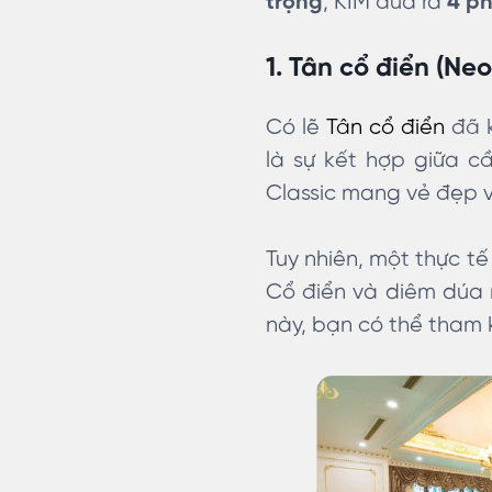
trọng
, KIM đưa ra
4 p
1. Tân cổ điển (Neo
Có lẽ
Tân cổ điển
đã k
là sự kết hợp giữa c
Classic mang vẻ đẹp vư
Tuy nhiên, một thực tế
Cổ điển và diêm dúa 
này, bạn có thể tham 