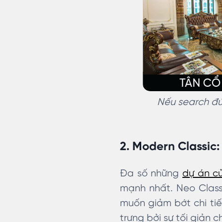
Nếu search đú
2. Modern Classic:
Đa số những
dự án c
mạnh nhất. Neo Class
muốn giảm bớt chi tiế
trưng bởi sự tối giản c