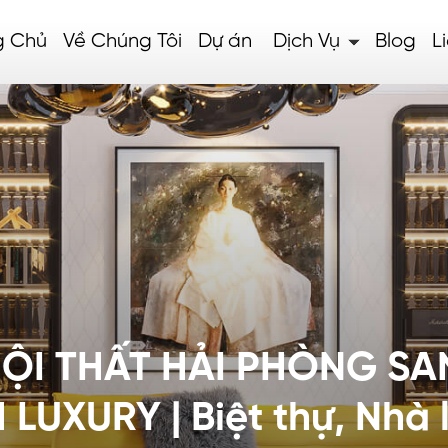
g Chủ
Về Chúng Tôi
Dự án
Dịch Vụ
Blog
L
 NỘI THẤT HẢI PHÒNG S
UXURY | Biệt thự, Nhà l