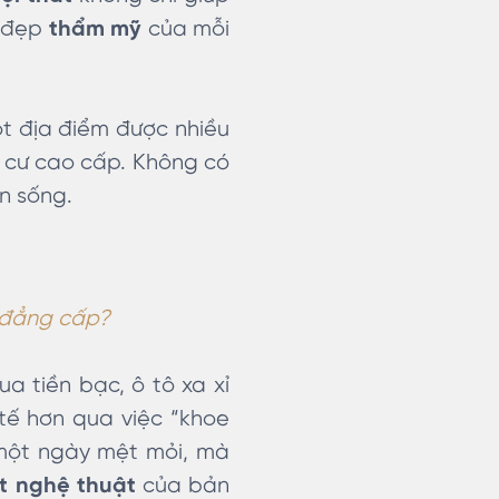
 đẹp
thẩm mỹ
của mỗi
t địa điểm được nhiều
g cư cao cấp. Không có
n sống.
à đẳng cấp?
a tiền bạc, ô tô xa xỉ
 tế hơn qua việc “khoe
u một ngày mệt mỏi, mà
t nghệ thuật
của bản