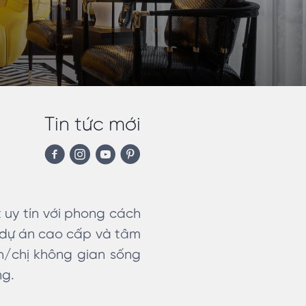
Tin tức mới
 uy tín với phong cách
5 dự án cao cấp và tâm
h/chị không gian sống
ng.