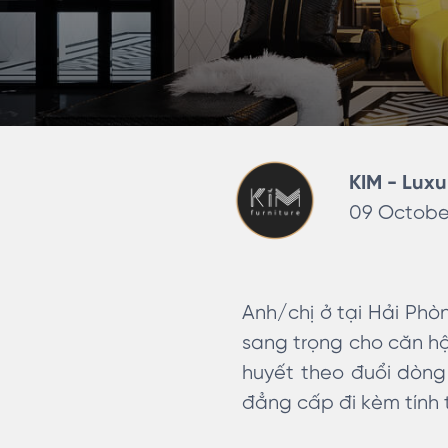
KIM - Luxu
09 October
Anh/chị ở tại Hải Phò
sang trọng cho căn hộ
huyết theo đuổi dòng
đẳng cấp đi kèm tính 