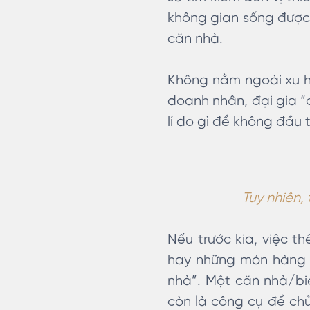
không gian sống đượ
căn nhà.
Không nằm ngoài xu h
doanh nhân, đại gia “
lí do gì để không đầu
Tuy nhiên,
Nếu trước kia, việc t
hay những món hàng hi
nhà”. Một căn nhà/biệ
còn là công cụ để ch