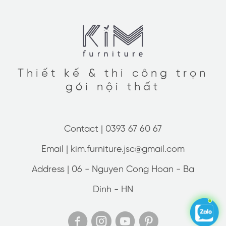
Thiết kế & thi công trọn
gói nội thất
Contact |
0393 67 60 67
Email |
kim.furniture.jsc@gmail.com
Address |
06 - Nguyen Cong Hoan - Ba
Dinh - HN