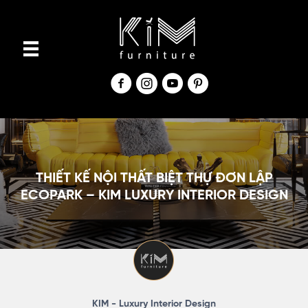
S
k
i
p
t
o
c
o
n
THIẾT KẾ NỘI THẤT BIỆT THỰ ĐƠN LẬP
t
ECOPARK – KIM LUXURY INTERIOR DESIGN
e
n
t
KIM - Luxury Interior Design