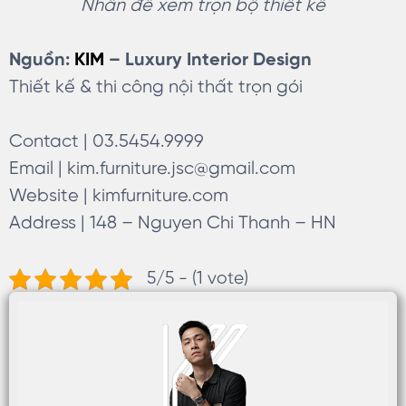
Nhấn để xem trọn bộ thiết kế
Nguồn:
KIM
– Luxury Interior Design
Thiết kế & thi công nội thất trọn gói
Contact | 03.5454.9999
Email |
kim.furniture.jsc@gmail.com
Website | kimfurniture.com
Address | 148 – Nguyen Chi Thanh – HN
5/5 - (1 vote)