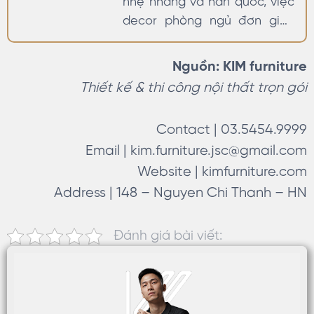
nhẹ nhàng và hàn quốc, việc
decor phòng ngủ đơn giản
với nhiều nguồn tham khảo.
Phong cách cao cấp lại
Nguồn: KIM furniture
không như vậy. Với diện tích
Thiết kế & thi công nội thất trọn gói
tương đối lớn từ 15 m2 trở
lên, việc thiết kế sao cho
Contact | 03.5454.9999
thẩm mỹ, trang nhã nhưng
Email |
kim.furniture.jsc@gmail.com
không bị thừa thãi và…
Website | kimfurniture.com
Address | 148 – Nguyen Chi Thanh – HN
Đánh giá bài viết: