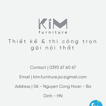
Thiết kế & thi công trọn
gói nội thất
Contact |
0393 67 60 67
Email |
kim.furniture.jsc@gmail.com
Address |
06 - Nguyen Cong Hoan - Ba
Dinh - HN