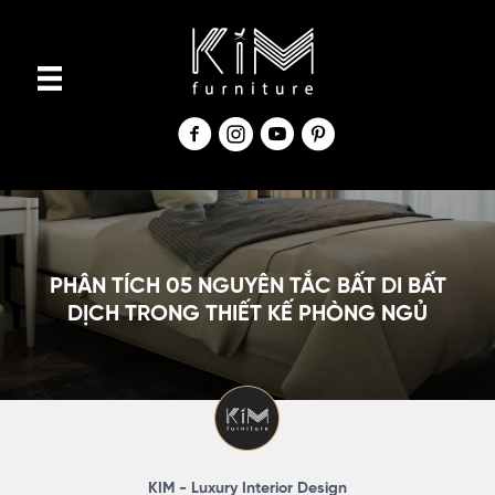
S
k
i
p
t
o
c
o
n
PHÂN TÍCH 05 NGUYÊN TẮC BẤT DI BẤT
t
DỊCH TRONG THIẾT KẾ PHÒNG NGỦ
e
n
t
KIM - Luxury Interior Design