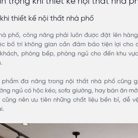
n trọng khi thiết kế nội thất nhà p
khi thiết kế nội thất nhà phố
 nhà phố, công năng phải luôn được đặt lên hà
ệc bố trí không gian cần đảm bảo tiện lợi cho 
khách, phòng bếp, phòng ngủ cho đến khu vực 
.
 phẩm đa năng trong nội thất nhà phố cũng giú
ờng ngủ có hộc kéo, sofa giường, hay bàn ăn mở 
 cũng nên ưu tiên những chất liệu bền bỉ, dễ vệ
i.