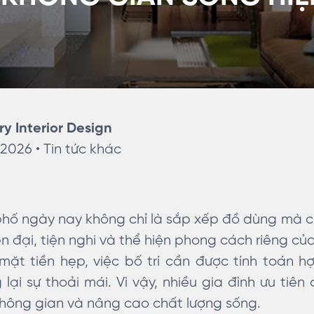
ry Interior Design
 2026 •
Tin tức khác
 phố ngày nay không chỉ là sắp xếp đồ dùng mà 
n đại, tiện nghi và thể hiện phong cách riêng củ
 mặt tiền hẹp, việc bố trí cần được tính toán 
ại sự thoải mái. Vì vậy, nhiều gia đình ưu tiên 
không gian và nâng cao chất lượng sống.