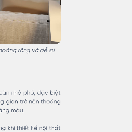
thoáng rộng và dễ sử
 căn nhà phố, đặc biệt
ng gian trở nên thoáng
sáng màu.
 khi thiết kế nội thất