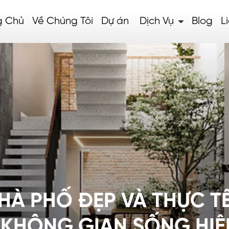
g Chủ
Về Chúng Tôi
Dự án
Dịch Vụ
Blog
L
HÀ PHỐ ĐẸP VÀ THỰC TẾ
KHÔNG GIAN SỐNG HIỆ