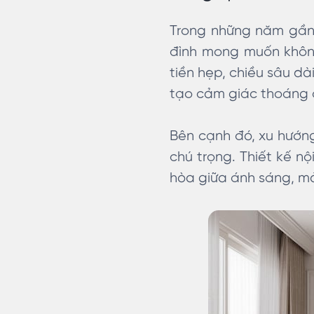
Trong những năm gần 
đình mong muốn không
tiền hẹp, chiều sâu d
tạo cảm giác thoáng
Bên cạnh đó, xu hướn
chú trọng. Thiết kế n
hòa giữa ánh sáng, mà