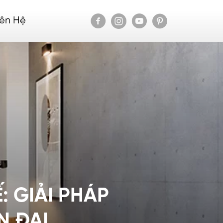
iên Hệ
: GIẢI PHÁP
N ĐẠI