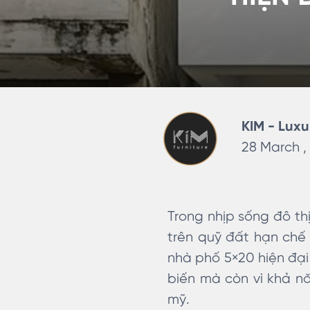
KIM - Luxu
28 March ,
Trong nhịp sống đô th
trên quỹ đất hạn chế t
nhà phố 5×20 hiện đại
biến mà còn vì khả nă
mỹ.