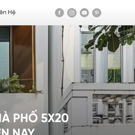
iên Hệ
HÀ PHỐ 5X20
ỆN NAY