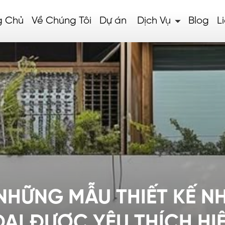
g Chủ
Về Chúng Tôi
Dự án
Dịch Vụ
Blog
L
HỮNG MẪU THIẾT KẾ N
ĐẠI ĐƯỢC YÊU THÍCH HI