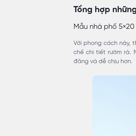
Tổng hợp những 
Mẫu nhà phố 5×20 
Với phong cách này, t
chế chi tiết rườm rà.
đãng và dễ chịu hơn.