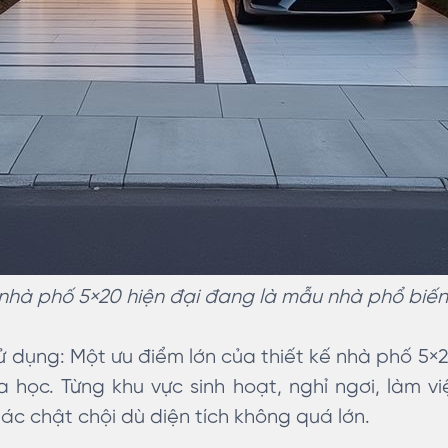
 nhà phố 5×20 hiện đại đang là mẫu nhà phổ biến
ử dụng:
Một ưu điểm lớn của thiết kế nhà phố 5×2
a học. Từng khu vực sinh hoạt, nghỉ ngơi, làm v
ác chật chội dù diện tích không quá lớn.