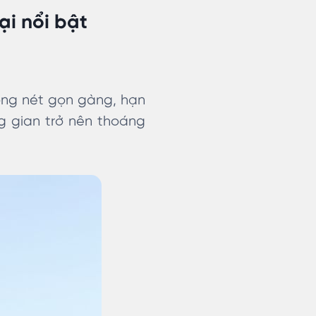
ại nổi bật
ường nét gọn gàng, hạn
ng gian trở nên thoáng