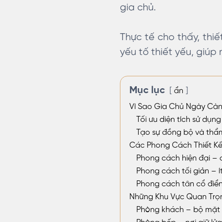
gia chủ.
Thực tế cho thấy, thi
yếu tố thiết yếu, giúp
Mục lục
ẩn
Vì Sao Gia Chủ Ngày Càn
Tối ưu diện tích sử dụn
Tạo sự đồng bộ và thẩ
Các Phong Cách Thiết K
Phong cách hiện đại – 
Phong cách tối giản – í
Phong cách tân cổ điể
Những Khu Vực Quan Trọn
Phòng khách – bộ mặt 