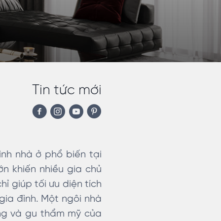
Tin tức mới
ình nhà ở phổ biến tại
ớn khiến nhiều gia chủ
ỉ giúp tối ưu diện tích
gia đình. Một ngôi nhà
ống và gu thẩm mỹ của