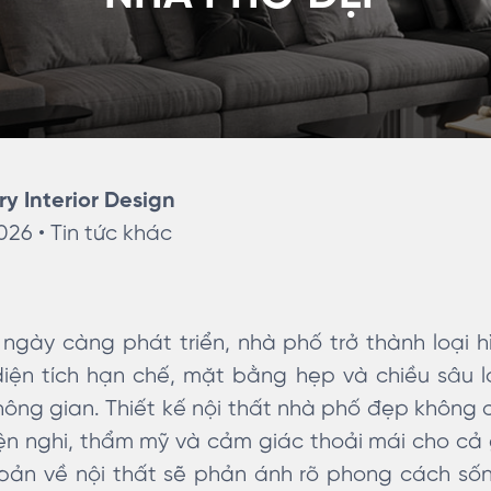
ry Interior Design
2026 •
Tin tức khác
 ngày càng phát triển, nhà phố trở thành loại h
diện tích hạn chế, mặt bằng hẹp và chiều sâu l
hông gian. Thiết kế nội thất nhà phố đẹp không ch
ện nghi, thẩm mỹ và cảm giác thoải mái cho cả 
bản về nội thất sẽ phản ánh rõ phong cách s