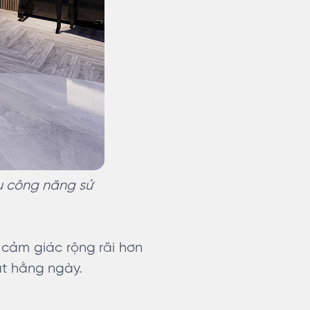
ưu công năng sử
 cảm giác rộng rãi hơn
ạt hằng ngày.