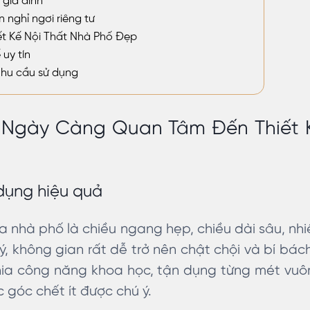
 gia đình
 nghỉ ngơi riêng tư
ết Kế Nội Thất Nhà Phố Đẹp
 uy tín
nhu cầu sử dụng
 Ngày Càng Quan Tâm Đến Thiết 
 dụng hiệu quả
 nhà phố là chiều ngang hẹp, chiều dài sâu, nh
ý, không gian rất dễ trở nên chật chội và bí bách
ia công năng khoa học, tận dụng từng mét vuô
 góc chết ít được chú ý.