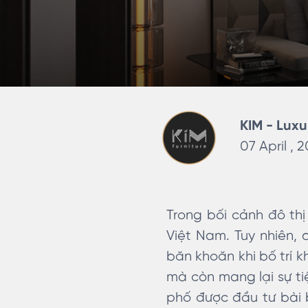
KIM - Luxu
07 April , 
Trong bối cảnh đô thị
Việt Nam. Tuy nhiên, 
băn khoăn khi bố trí k
mà còn mang lại sự ti
phố được đầu tư bài 