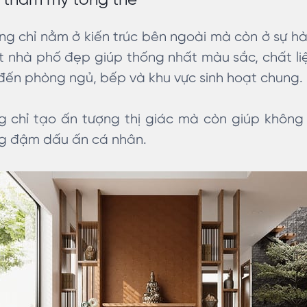
 thẩm mỹ tổng thể
g chỉ nằm ở kiến trúc bên ngoài mà còn ở sự hà
hất nhà phố đẹp giúp thống nhất màu sắc, chất l
đến phòng ngủ, bếp và khu vực sinh hoạt chung.
 chỉ tạo ấn tượng thị giác mà còn giúp không g
g đậm dấu ấn cá nhân.