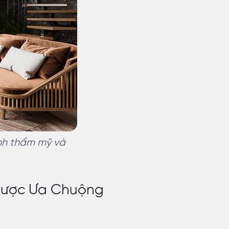
ính thẩm mỹ và
Được Ưa Chuộng