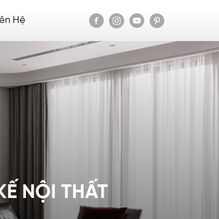
iên Hệ
KẾ NỘI THẤT