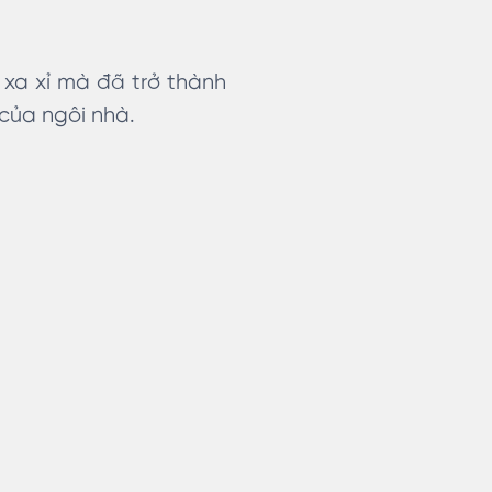
 xa xỉ mà đã trở thành
 của ngôi nhà.