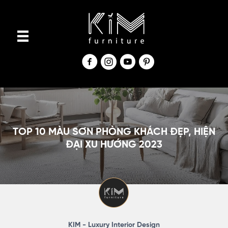
S
k
i
p
t
o
c
o
n
TOP 10 MÀU SƠN PHÒNG KHÁCH ĐẸP, HIỆN
t
ĐẠI XU HƯỚNG 2023
e
n
t
KIM - Luxury Interior Design