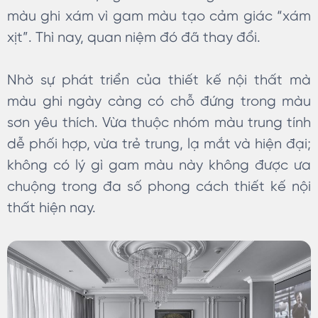
màu ghi xám vì gam màu tạo cảm giác “xám
xịt”. Thì nay, quan niệm đó đã thay đổi.
Nhờ sự phát triển của thiết kế nội thất mà
màu ghi ngày càng có chỗ đứng trong màu
sơn yêu thích. Vừa thuộc nhóm màu trung tính
dễ phối hợp, vừa trẻ trung, lạ mắt và hiện đại;
không có lý gì gam màu này không được ưa
chuộng trong đa số phong cách thiết kế nội
thất hiện nay.