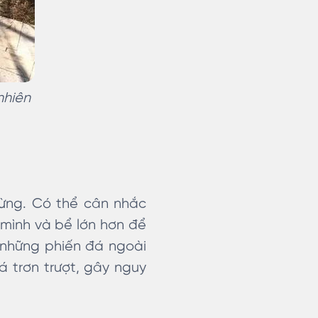
nhiên
rừng. Có thể cân nhắc
 mình và bể lớn hơn để
 những phiến đá ngoài
á trơn trượt, gây nguy