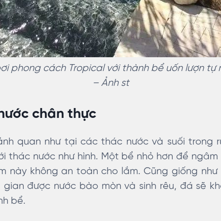
ơi phong cách Tropical với thành bể uốn lượn tự 
– Ảnh st
 nước chân thực
h quan như tại các thác nước và suối trong 
với thác nước như hình. Một bể nhỏ hơn để ngâm
làm này không an toàn cho lắm. Cũng giống như
ời gian được nước bào mòn và sinh rêu, đá sẽ kh
ành bể.