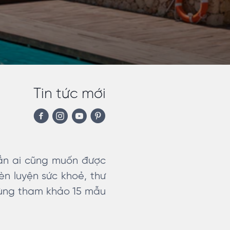
Tin tức mới
hẳn ai cũng muốn được
rèn luyện sức khoẻ, thư
 Cùng tham khảo 15 mẫu