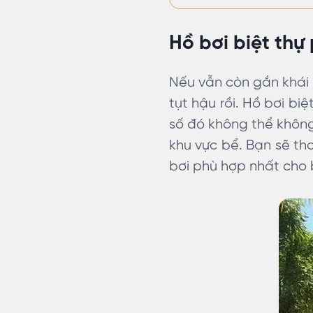
Hồ bơi biệt thự
Nếu vẫn còn gắn khái 
tụt hậu rồi. Hồ bơi bi
số đó không thể không
khu vực bể. Bạn sẽ th
bơi phù hợp nhất cho 