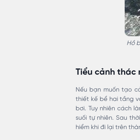
Hồ b
Tiểu cảnh thác
Nếu bạn muốn tạo cản
thiết kế bể hai tầng 
bơi. Tuy nhiên cách 
suối tự nhiên. Sau th
hiểm khi đi lại trên th