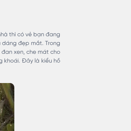
nhà thì có vẻ bạn đang
iểu dáng đẹp mắt. Trong
y đan xen, che mát cho
 khoái. Đây là kiểu hồ