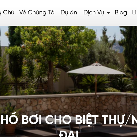
g Chủ
Về Chúng Tôi
Dự án
Dịch Vụ
Blog
L
 HỒ BƠI CHO BIỆT THỰ/
ĐẠI