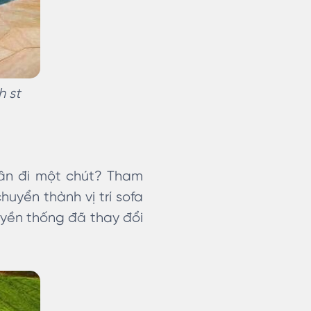
h st
tân đi một chút? Tham
huyển thành vị trí sofa
ruyền thống đã thay đổi