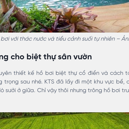
bơi với thác nước và tiểu cảnh suối tự nhiên – Ản
ng cho biệt thự sân vườn
yên thiết kế hồ bơi biệt thự cổ điển và cách 
 trọng sau nhé. KTS đã lấy đi một khu vực bể, c
lò sưởi ở giữa. Chỉ vậy thôi nhưng trông hồ bơi t