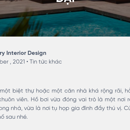
ry Interior Design
er , 2021 •
Tin tức khác
 một biệt thự hoặc một căn nhà khá rộng rãi, 
khuôn viên. Hồ bơi vừa đóng vai trò là một nơi 
rong nhà, vừa là nơi tụ họp gia đình đầy thú vị.
hố sau nhé.