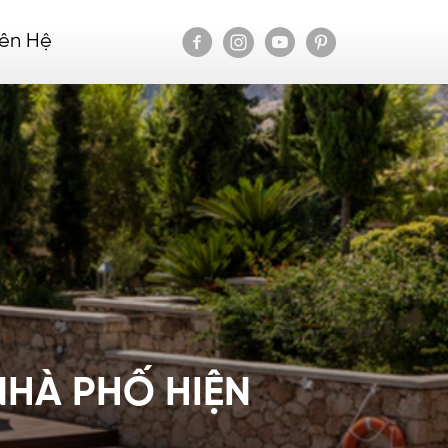
iên Hệ
NHÀ PHỐ HIỆN