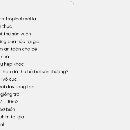
h Tropical mới lạ
n thực
ệt thự sân vườn
ng bữa tiệc tại gia
m an toàn cho bé
 nhà
thự hẹp khác
 – Bạn đã thử hồ bơi sân thượng?
ơi vô cực
bơi đầy sáng tạo
giếng trời
 7 – 10m2
bờ biển
phim tại gia
ính