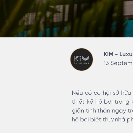
KIM - Luxu
13 Septemb
Nếu có cơ hội sở hữu
thiết kế hồ bơi trong 
giãn tinh thần ngay t
hồ bơi biệt thự/nhà p