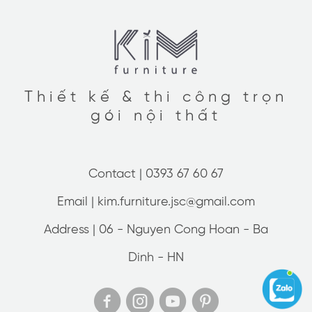
Thiết kế & thi công trọn
gói nội thất
Contact |
0393 67 60 67
Email |
kim.furniture.jsc@gmail.com
Address |
06 - Nguyen Cong Hoan - Ba
Dinh - HN