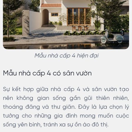
Mẫu nhà cấp 4 hiện đại
Mẫu nhà cấp 4 có sân vườn
Sự kết hợp giữa nhà cấp 4 và sân vườn tạo
nên không gian sống gần gũi thiên nhiên,
thoáng đãng và thư giãn. Đây là lựa chọn lý
tưởng cho những gia đình mong muốn cuộc
sống yên bình, tránh xa sự ồn ào đô thị.