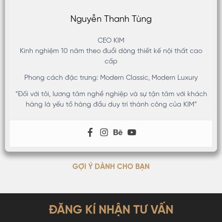
Nguyễn Thanh Tùng
CEO KIM
Kinh nghiệm 10 năm theo đuổi dòng thiết kế nội thất cao
cấp
Phong cách đặc trưng: Modern Classic, Modern Luxury
“Đối với tôi, lương tâm nghề nghiệp và sự tận tâm với khách
hàng là yếu tố hàng đầu duy trì thành công của KIM”
GỢI Ý DÀNH CHO BẠN
ĐĂNG KÍ NHẬN TƯ VẤN