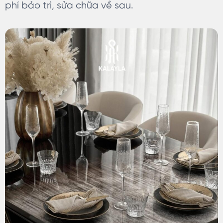
phí bảo trì, sửa chữa về sau.