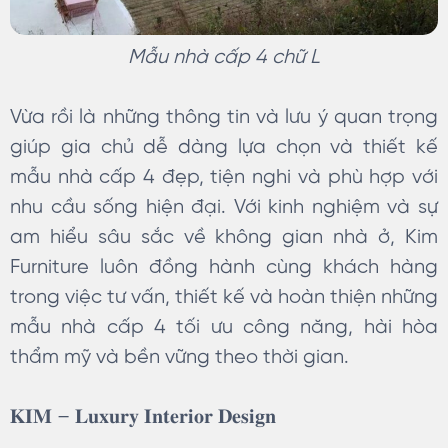
Mẫu nhà cấp 4 chữ L
Vừa rồi là những thông tin và lưu ý quan trọng
giúp gia chủ dễ dàng lựa chọn và thiết kế
mẫu nhà cấp 4 đẹp, tiện nghi và phù hợp với
nhu cầu sống hiện đại. Với kinh nghiệm và sự
am hiểu sâu sắc về không gian nhà ở, Kim
Furniture luôn đồng hành cùng khách hàng
trong việc tư vấn, thiết kế và hoàn thiện những
mẫu nhà cấp 4 tối ưu công năng, hài hòa
thẩm mỹ và bền vững theo thời gian.
𝐊𝐈𝐌
–
𝐋𝐮𝐱𝐮𝐫𝐲
𝐈𝐧𝐭𝐞𝐫𝐢𝐨𝐫
𝐃𝐞𝐬𝐢𝐠𝐧