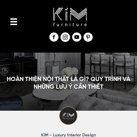
S
k
i
p
t
o
c
o
n
HOÀN THIỆN NỘI THẤT LÀ GÌ? QUY TRÌNH VÀ
t
NHỮNG LƯU Ý CẦN THIẾT
e
n
t
KIM - Luxury Interior Design