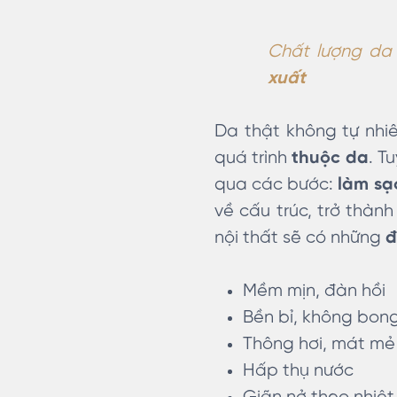
Chất lượng da
xuất
Da thật không tự nhiê
quá trình
thuộc da
. T
qua các bước:
làm sạ
về cấu trúc, trở thàn
nội thất sẽ có những
đ
Mềm mịn, đàn hồi
Bền bỉ, không bong
Thông hơi, mát mẻ
Hấp thụ nước