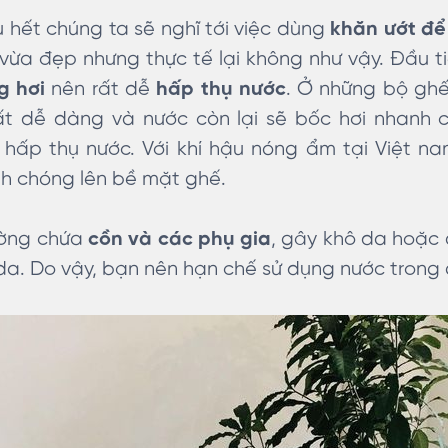
u hết chúng ta sẽ nghĩ tới việc dùng
khăn ướt để
vừa đẹp nhưng thực tế lại không như vậy. Đầu tiê
g hơi
nên rất dễ
hấp thụ nước
. Ở những bộ ghế
rất dễ dàng và nước còn lại sẽ bốc hơi nhanh 
 hấp thụ nước. Với khí hậu nóng ẩm tại Việt n
h chóng lên bề mặt ghế.
ường chứa
cồn và các phụ gia
, gây khô da hoặc 
a. Do vậy, bạn nên hạn chế sử dụng nước trong q