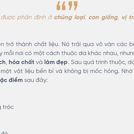
 được phân định ở
chủng loại
,
con giống
,
vị t
n trở thành chất liệu. Nó trải qua vô vàn các bư
uy mỗi nơi có một cách thuộc da khác nhau, nhưng
ch
,
hóa chất
và
làm đẹp
. Sau quá trình thuộc, d
h một vật liệu bền bỉ và không bị mốc hỏng. Nhờ
ặc điểm
sau đây:
 tróc