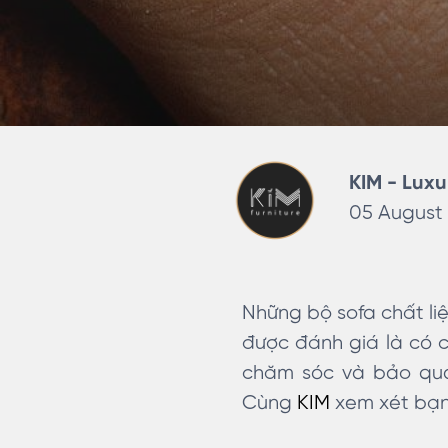
KIM - Luxu
05 August 
Những bộ sofa chất li
được đánh giá là có 
chăm sóc và bảo quả
Cùng
KIM
xem xét bạn