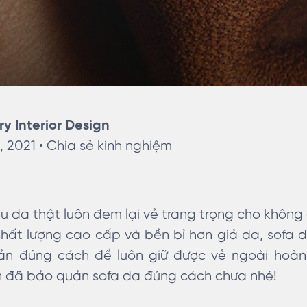
ry Interior Design
, 2021 •
Chia sẻ kinh nghiệm
ệu da thật luôn đem lại vẻ trang trọng cho không
chất lượng cao cấp và bền bỉ hơn giả da, sofa 
n đúng cách để luôn giữ được vẻ ngoài hoà
 đã bảo quản sofa da đúng cách chưa nhé!