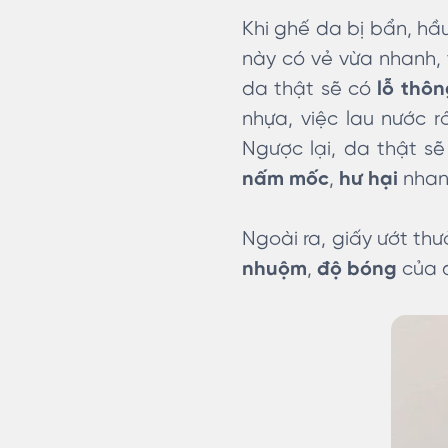
Khi ghế da bị bẩn, hầ
này có vẻ vừa nhanh, 
da thật sẽ có
lỗ thôn
nhựa, việc lau nước 
Ngược lại, da thật sẽ
nấm mốc
,
hư hại
nhan
Ngoài ra, giấy ướt th
nhuộm
,
độ bóng
của d