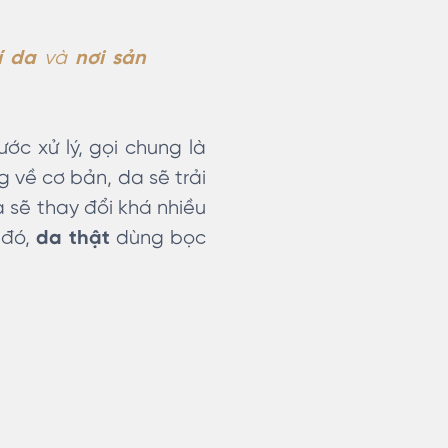
rí da
và
nơi sản
ớc xử lý, gọi chung là
 về cơ bản, da sẽ trải
a sẽ thay đổi khá nhiều
 đó,
da thật
dùng bọc