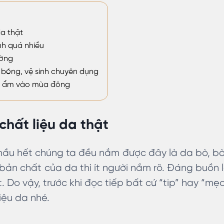
da thật
nh quá nhiều
ường
 bóng, vệ sinh chuyên dụng
ăn ẩm vào mùa đông
chất liệu da thật
hầu hết chúng ta đều nắm được đây là da bò, bò 
ản chất của da thì ít người nắm rõ. Đáng buồn l
 Do vậy, trước khi đọc tiếp bất cứ “tip” hay “mẹ
liệu da nhé.