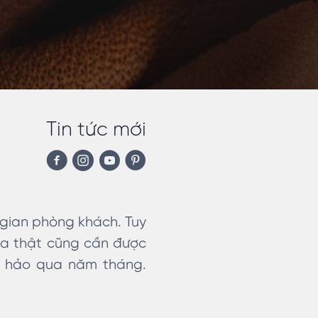
Tin tức mới
 gian phòng khách. Tuy
da thật cũng cần được
n hảo qua năm tháng.