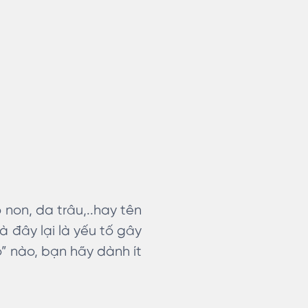
non, da trâu,..hay tên
à đây lại là yếu tố gây
o” nào, bạn hãy dành ít