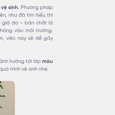
 vệ sinh
. Phương pháp
n, như đã tìm hiểu thì
 giả da – bản chất là
chóng vào môi trường.
am, việc này sẽ dễ gây
ảnh hưởng tới lớp
màu
uá trình vệ sinh nhé.