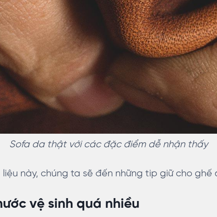
Sofa da thật với các đặc điểm dễ nhận thấy
t liệu này, chúng ta sẽ đến những tip giữ cho ghế
ước vệ sinh quá nhiều