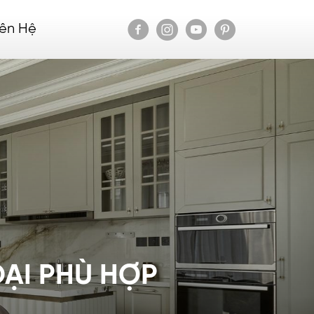
iên Hệ
ĐẠI PHÙ HỢP