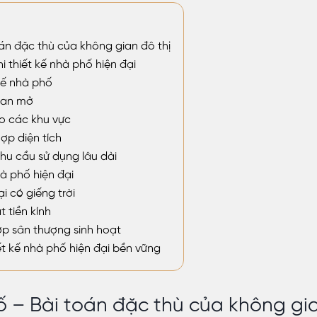
oán đặc thù của không gian đô thị
i thiết kế nhà phố hiện đại
kế nhà phố
ian mở
o các khu vực
ợp diện tích
nhu cầu sử dụng lâu dài
à phố hiện đại
i có giếng trời
 tiền kính
ợp sân thượng sinh hoạt
iết kế nhà phố hiện đại bền vững
ố – Bài toán đặc thù của không gia