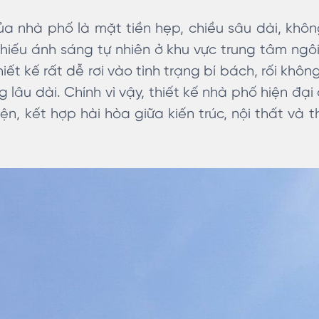
a nhà phố là mặt tiền hẹp, chiều sâu dài, khôn
hiếu ánh sáng tự nhiên ở khu vực trung tâm ng
hiết kế rất dễ rơi vào tình trạng bí bách, rối khôn
g lâu dài. Chính vì vậy, thiết kế nhà phố hiện đạ
n, kết hợp hài hòa giữa kiến trúc, nội thất và 