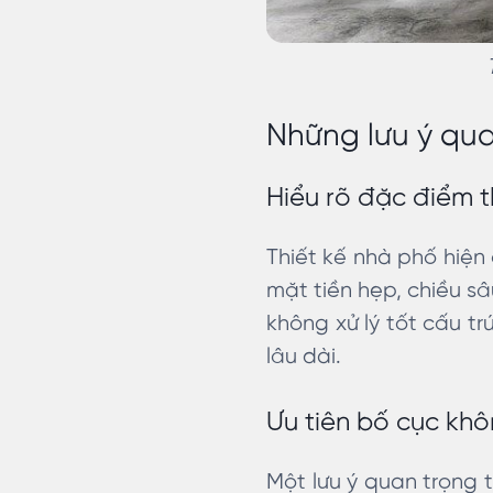
Những lưu ý qua
Hiểu rõ đặc điểm t
Thiết kế nhà phố hiện
mặt tiền hẹp, chiều sâ
không xử lý tốt cấu tr
lâu dài.
Ưu tiên bố cục kh
Một lưu ý quan trọng 