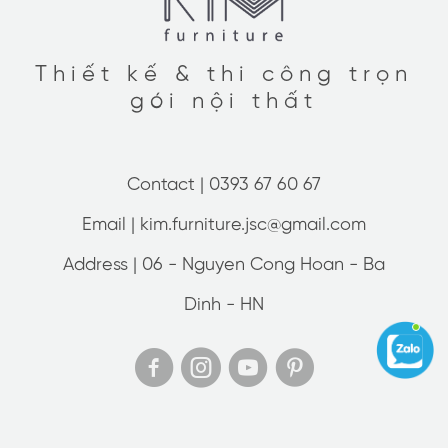
Thiết kế & thi công trọn
gói nội thất
Contact |
0393 67 60 67
Email |
kim.furniture.jsc@gmail.com
Address |
06 - Nguyen Cong Hoan - Ba
Dinh - HN