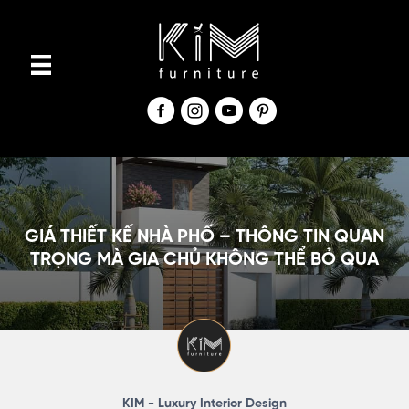
S
k
i
p
t
o
c
o
n
GIÁ THIẾT KẾ NHÀ PHỐ – THÔNG TIN QUAN
t
TRỌNG MÀ GIA CHỦ KHÔNG THỂ BỎ QUA
e
n
t
KIM - Luxury Interior Design