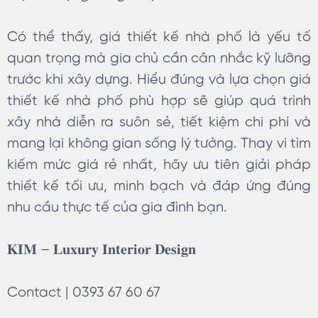
Có thể thấy, giá thiết kế nhà phố là yếu tố
quan trọng mà gia chủ cần cân nhắc kỹ lưỡng
trước khi xây dựng. Hiểu đúng và lựa chọn giá
thiết kế nhà phố phù hợp sẽ giúp quá trình
xây nhà diễn ra suôn sẻ, tiết kiệm chi phí và
mang lại không gian sống lý tưởng. Thay vì tìm
kiếm mức giá rẻ nhất, hãy ưu tiên giải pháp
thiết kế tối ưu, minh bạch và đáp ứng đúng
nhu cầu thực tế của gia đình bạn.
𝐊𝐈𝐌 – 𝐋𝐮𝐱𝐮𝐫𝐲 𝐈𝐧𝐭𝐞𝐫𝐢𝐨𝐫 𝐃𝐞𝐬𝐢𝐠𝐧
Contact | 0393 67 60 67