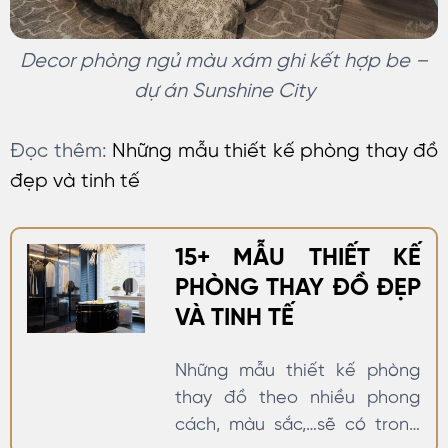
Decor phòng ngủ màu xám ghi kết hợp be –
dự án Sunshine City
Đọc thêm:
Những mẫu thiết kế phòng thay đồ
đẹp và tinh tế
15+ MẪU THIẾT KẾ
PHÒNG THAY ĐỒ ĐẸP
VÀ TINH TẾ
Những mẫu thiết kế phòng
thay đồ theo nhiều phong
cách, màu sắc,…sẽ có trong