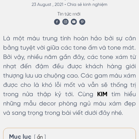
23 August , 2021 •
Chia sẻ kinh nghiệm
Tin tức mới
Là một màu trung tính hoàn hảo bởi sự cân
bằng tuyệt vời giữa các tone ấm và tone mát.
Bởi vậy, nhiều năm gần đây, các tone xám từ
nhạt đến đậm đều được khách hàng giới
thượng lưu ưa chuộng cao. Các gam màu xám
được cho là khó lỗi mốt và vẫn sẽ thống trị
trong nửa thập kỷ tới. Cùng
KIM
tìm hiểu
những mẫu decor phòng ngủ màu xám đẹp
và sang trọng trong bài viết dưới đây nhé.
Mục lục
ẩn