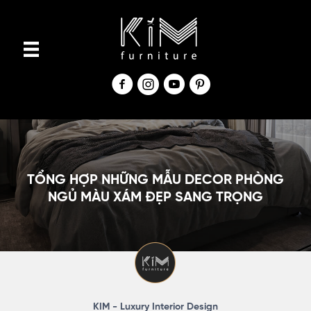
S
k
i
p
t
o
c
o
n
TỔNG HỢP NHỮNG MẪU DECOR PHÒNG
t
NGỦ MÀU XÁM ĐẸP SANG TRỌNG
e
n
t
KIM - Luxury Interior Design