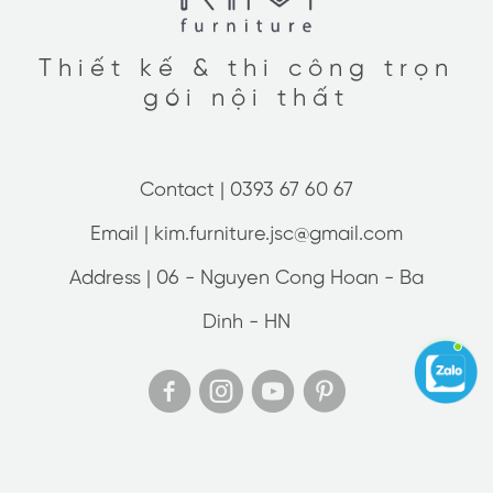
Thiết kế & thi công trọn
gói nội thất
Contact |
0393 67 60 67
Email |
kim.furniture.jsc@gmail.com
Address |
06 - Nguyen Cong Hoan - Ba
Dinh - HN