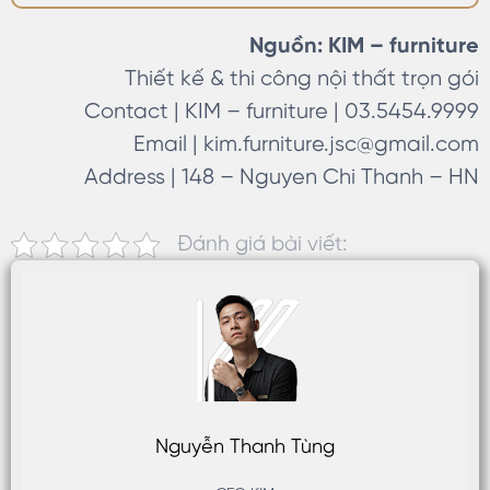
bài viết dưới đây. Hãy cùng
KIM khám phá. Những lưu ý
Nguồn: KIM – furniture
khi thiết kế phòng thay đồ
Thiết kế & thi công nội thất trọn gói
Phòng thay đồ là không gian
Contact | KIM – furniture | 03.5454.9999
trưng bày những đồ dùng,
Email |
kim.furniture.jsc@gmail.com
quần áo, túi xách, dày dép
Address | 148 – Nguyen Chi Thanh – HN
và các phụ kiện đi…
Đánh giá bài viết:
Nguyễn Thanh Tùng