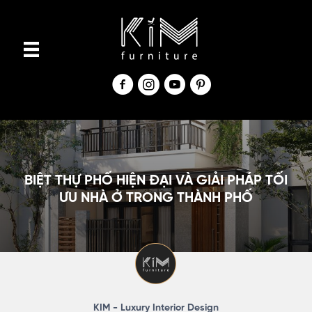
S
k
i
p
t
o
c
o
n
BIỆT THỰ PHỐ HIỆN ĐẠI VÀ GIẢI PHÁP TỐI
t
ƯU NHÀ Ở TRONG THÀNH PHỐ
e
n
t
KIM - Luxury Interior Design