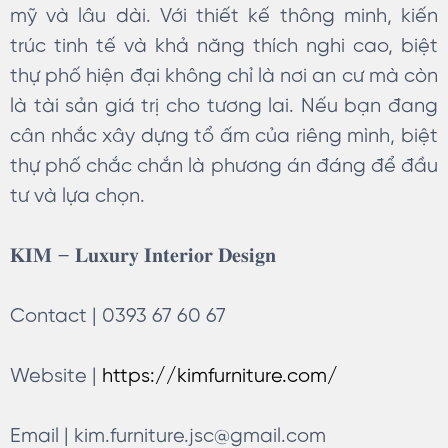
mỹ và lâu dài. Với thiết kế thông minh, kiến
trúc tinh tế và khả năng thích nghi cao, biệt
thự phố hiện đại không chỉ là nơi an cư mà còn
là tài sản giá trị cho tương lai. Nếu bạn đang
cân nhắc xây dựng tổ ấm của riêng mình, biệt
thự phố chắc chắn là phương án đáng để đầu
tư và lựa chọn.
𝐊𝐈𝐌 – 𝐋𝐮𝐱𝐮𝐫𝐲 𝐈𝐧𝐭𝐞𝐫𝐢𝐨𝐫 𝐃𝐞𝐬𝐢𝐠𝐧
Contact | 0393 67 60 67
Website |
https://kimfurniture.com/
Email |
kim.furniture.jsc@gmail.com