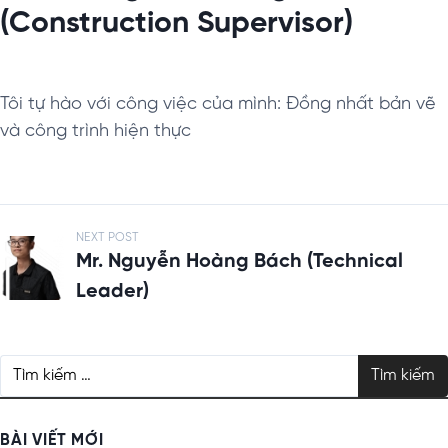
(Construction Supervisor)
Tôi tự hào với công việc của mình: Đồng nhất bản vẽ
và công trình hiện thực
Đ
NEXT POST
Mr. Nguyễn Hoàng Bách (Technical
i
Leader)
ề
u
h
T
ì
ư
m
ớ
k
BÀI VIẾT MỚI