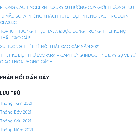
n
i
ế
PHONG CÁCH MODERN LUXURY XU HƯỚNG CỦA GIỚI THƯỢNG LƯU
g
m
10 MẪU SOFA PHÒNG KHÁCH TUYỆT ĐẸP PHONG CÁCH MODERN
b
c
CLASSIC
h
à
TOP 10 THƯƠNG THIỆU ITALIA ĐƯỢC DÙNG TRONG THIẾT KẾ NỘI
o
i
THẤT CAO CẤP
:
v
XU HƯỚNG THIẾT KẾ NỘI THẤT CAO CẤP NĂM 2021
i
THIẾT KẾ BIỆT THỰ ECOPARK – CẢM HỨNG INDOCHINE & KÝ SỰ VỀ SỰ
GIAO THOA PHONG CÁCH
ế
t
PHẢN HỒI GẦN ĐÂY
LƯU TRỮ
Tháng Tám 2021
Tháng Bảy 2021
Tháng Sáu 2021
Tháng Năm 2021